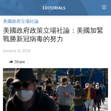
Accessibility
links
Skip
美國政府立場社論
to
HOME
美國政府政策立場社論：美國加緊
main
VIDEO
content
戰勝新冠病毒的努力
RADIO
Skip
to
January 12, 2022
REGIONS
main
Share
TOPICS
AFRICA
Navigation
Skip
ARCHIVE
AMERICAS
HUMAN RIGHTS
to
ABOUT US
ASIA
SECURITY AND DEFENSE
Search
EUROPE
AID AND DEVELOPMENT
FOLLOW US
MIDDLE EAST
DEMOCRACY AND GOVERNANCE
ECONOMY AND TRADE