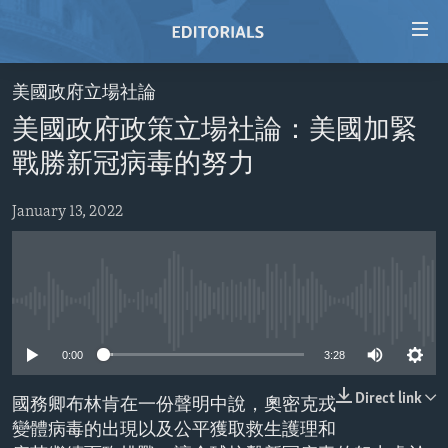
Accessibility
links
Skip
美國政府立場社論
to
HOME
美國政府政策立場社論：美國加緊
main
VIDEO
content
戰勝新冠病毒的努力
RADIO
Skip
to
January 13, 2022
REGIONS
main
TOPICS
AFRICA
Navigation
Skip
ARCHIVE
AMERICAS
HUMAN RIGHTS
to
No media source currently available
ABOUT US
ASIA
SECURITY AND DEFENSE
Search
0:00
3:28
EUROPE
AID AND DEVELOPMENT
FOLLOW US
MIDDLE EAST
DEMOCRACY AND GOVERNANCE
Direct link
國務卿布林肯在一份聲明中說，奧密克戎
變體病毒的出現以及公平獲取救生護理和
ECONOMY AND TRADE