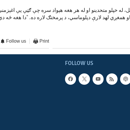
ل، له خپلو متحدینو او له هر هغه هېواد سره چې ګټې یې اغېزمن
همغږي لهد لارې دپلوماسي، د پرمختګ لاره ده. "دا هغه څه دي
Follow us
Print
FOLLOW US