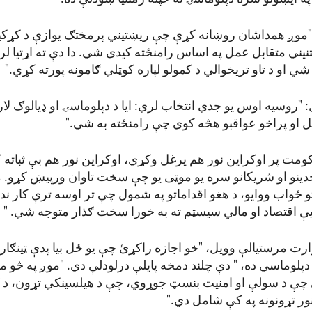
 "موږ همداشان روښانه کړې چې ریښتیني پرمختګ یوازې د کړکیچ
تنیني متقابل عمل په اساس رامنځته کیدی شي. دا دې ته اړتیا 
 شي او د تاو تریخوالي د کمولو لپاره کوټلي ګامونه پورته کړي."
: "روسیه اوس یو جدي انتخاب لري: ایا د دپلوماسۍ او ډیالوګ لار
بل او پراخو عواقبو هڅه کوي چې رامنځته به شي."
مت پر اوکراین نور هم یرغل وکړي، اوکراین نور هم بې ثباته 
تحدینو او شریکانو سره یو موټی یو چې سخت تاوان ورپیښ کړو. م
و ځواب ووایو، د هغو اقداماتو په شمول چې تر اوسه ترې کار ن
ې اقتصاد او مالي سیسټم ته به خورا سخت ګذار متوجه شي. "
زارت مرستیالې وویل، "خو اجازه راکړئ چې یو ځل بیا پدې ټینګا
پلوماسي ده، " دې چلند دمخه پایلې درلودلې دي. "موږ په څو م
ور تړونونه په کې شامل دي."