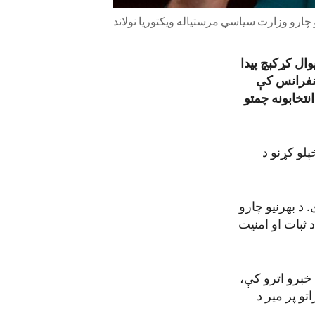
یو چارو وزارت سیاسي مرستیاله ویکتوریا نولاند
کولو سره نړیوال کړکېچ پیدا
کنفرانس کې
نتخابونه چمتو
پلو کړنو د
. د بهرنیو چارو
 ثبات او امنیت
خبرو اترو کې،
تو پر میر د