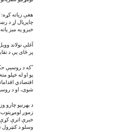
هغې زیاته کړه:
چاپریال اړ د رښ
خبرو په میز پاته
آغلې نولاند وویل
پر ځای یې د تقا
"که د روسیې حکو
یو او له خپلو م
اقتصادي اقدامات
شوی، او د روسی
د بهرنیو چارو و
زموږ لومړیتوب د
وسلو د کنټرول ن