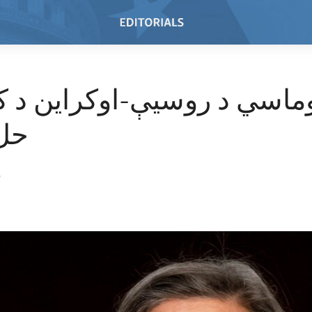
س
وماسي د روسیې-اوکراین د ک
حل 
2