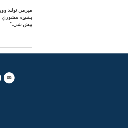
میرمن نولند ووی
بشپړه مشورې او 
پیښ شي."