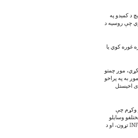
 د کمیدو په
لري چې روسیه د
ه غوره کوي یا
کړي، موږ چمتو
وږ به په پراخو
دی اخیستل
ر وکړم چې
ختلفو وسایلو
خبرې اترې کړې چې د سولې او امنیت بنسټ جوړوي، چې د هیلسینکي تړون، د INF تړون، او د