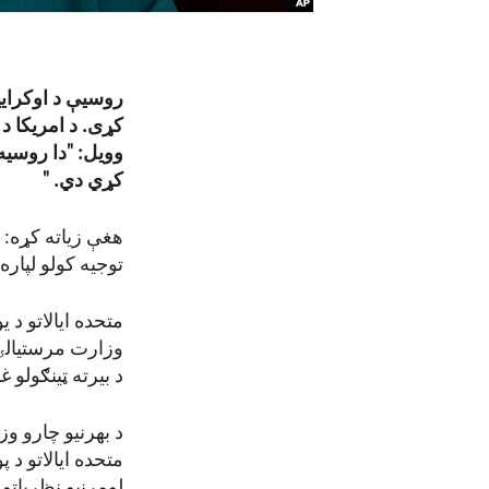
کړی. د امریکا د
وویل: "دا روسیه 
کړي دي. "
هغې زیاته کړه: "
توجیه کولو لپار
متحده ایالاتو د 
وزارت مرستیالۍ ن
د بیرته ټینګولو 
د بهرنیو چارو و
متحده ایالاتو د 
لومړنیو نظریاتو 