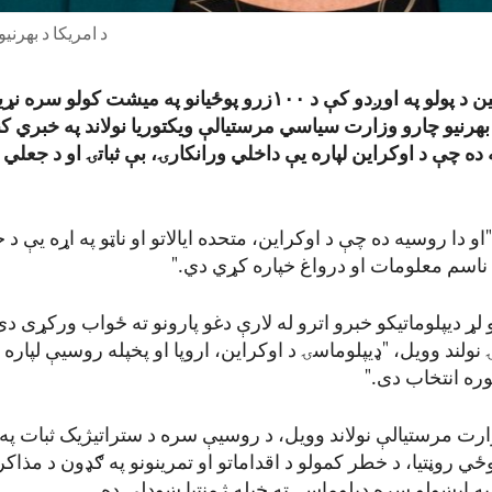
د امریکا د بهرن
روسیې د اوکرایین د پولو په اوږدو کې د ۱۰۰زرو پوځیانو په میشت 
 بهرنیو چارو وزارت سیاسي مرستیالې ویکتوریا نولاند په خبري 
ده چې د اوکراین لپاره یې داخلي ورانکارۍ، بې ثباتۍ او د جعلي ا
او دا روسیه ده چې د اوکراین، متحده ایالاتو او ناټو په اړه یې د خ
ه ناسم معلومات او درواغ خپاره کړي دي."
یو لړ دیپلوماتیکو خبرو اترو له لارې دغو پارونو ته ځواب ورکړی دی
ولند وویل، "ډیپلوماسۍ د اوکراین، اروپا او پخپله روسیې لپاره د
غوره انتخاب دی."
زارت مرستیالې نولاند وویل، د روسیې سره د ستراتیژیک ثبات په 
پوځي روڼتیا، د خطر کمولو د اقداماتو او تمرینونو په ګډون د مذاکرا
په ایښولو سره دپلوماسۍ ته خپله ژمنتیا ښودلې ده.