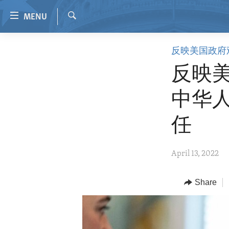
Accessibility
MENU
links
Search
Skip
HOME
反映美国政府
to
VIDEO
main
反映
content
RADIO
Skip
中华
REGIONS
to
main
TOPICS
AFRICA
任
Navigation
ARCHIVE
AMERICAS
HUMAN RIGHTS
Skip
April 13, 2022
to
ABOUT US
ASIA
SECURITY AND DEFENSE
Search
EUROPE
AID AND DEVELOPMENT
Share
MIDDLE EAST
DEMOCRACY AND GOVERNANCE
ECONOMY AND TRADE