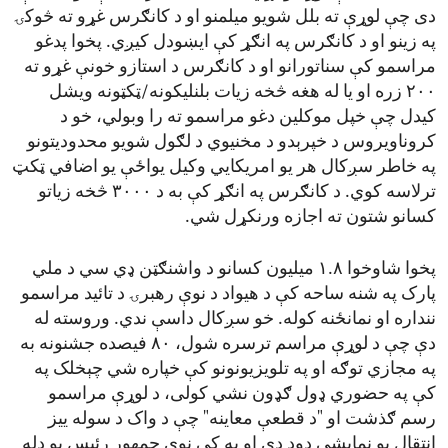
دی چې لوړې ته بلل شویو میلمنو او د کانګرس غړو ته څوکۍ
په زینو او د کانګرس په انګړ کې ایښودل کیږي. پخوا پدغو
مراسمو کې سناتورانو او د کانګرس د استازو خونې غړو ته
۲۰۰ زره او یا له هغه څخه زیات بلنلیکونه/ټکټونه ویشل
کیدل چې خپل موکلین دغو مراسمو ته را وبولي، خو د
کروناویروس د خپرېدو د مخنیوي د لګول شویو محدودیتونو
په خاطر سږکال هر یو امریکایي وکیل یواځې یو اضافي ټکټ
ترلاسه کوي. د کانګرس په انګړ کې به د ۳۰۰۰ څخه زیاتو
کسانو شتون ته اجازه ورنکړل شي.
پخوا شاوخوا ۱.۸ میلیون کسانو د واشنګټن ډي سي د ملي
پارک په شنه ساحه کې د هیواد د نوې رهبرۍ د تائید مراسمو
ننداره او نمانځنه کوله. خو سږکال داسې ندي. وروسته له
دې چې د لوړې مراسم ترسره شول، ۸۰ فیصده جشنونه به
په مجازي توګه او په تلویزیونونو کې خپاره شي چېخلک په
کې په حضوري ډول ګډون نشي کولی، د لوړې مراسمو
رسم ګذشت او "د قطعې معاینه" چې د واک د سوله ییز
انتقال یو نمایشي دود دی او په کې نوی جمهور رئیس یو ډله