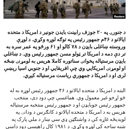
ENVIRONMENT AND HEALTH
IDEALS AND INSTITUTIONS
د جنورۍ په ۲۰ جوزف رابینت بایدن جونیر د امریکا د متحده
ایالاتو د ۴۶م جمهور رئیس په توګه لوړه وکړي. د لوړې
وروسته ښاغلی بایډن د ۷۸ کالو او ۶۱ ورځو په عمر سره به
تر دې دمه د امریکا تر ټولو مسن جمهور رئیس وي. د ښاغلي
بایډن مرستیاله پخوانۍ سناتوره کاملا هریس به لومړنۍ ښځه
او لومړنۍ امریکایي وي چې افریقايي او د جنوبي اسیا رېښې
لری او د امریکا د جمهوري ریاست مرستیاله کیږي.
البته د امریکا د متحده ایالاتو د ۴۶ جمهور رئیس لوړه به له
څو اړخو غیر معمول وي. هماغسې چې دود دی، منتخب
جمهور رئیس جوبایډن او د جمهور رئیس منتخبه مرستیاله
هریس به د امریکا د متحده ایالاتو د کانګرس د ودانۍ په
لویدیځه غاړه کې د واشنګټن ډي سي ښار د ملي پارک په
شنه ساحه کې لوړه وکړي. د ۱۹۸۱ کال راهیسې دود داسې