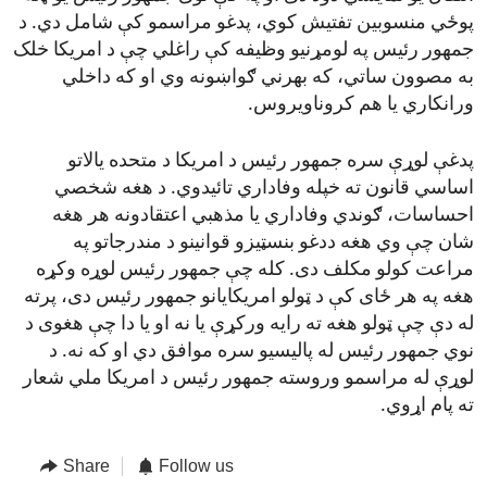
پوځي منسوبین تفتیش کوي، پدغو مراسمو کې شامل دي. د
جمهور رئیس په لومړنیو وظیفه کې راغلي چې د امریکا خلک
به مصوون ساتي، که بهرني ګواښونه وي او که داخلي
ورانکاري یا هم کروناویروس.
پدغې لوړې سره جمهور رئیس د امریکا د متحده یالاتو
اساسي قانون ته خپله وفاداري تائیدوي. د هغه شخصي
احساسات، ګوندي وفاداري یا مذهبي اعتقادونه هر هغه
شان چې وي هغه ددغو بنسټیزو قوانینو د مندرجاتو په
مراعت کولو مکلف دی. کله چې جمهور رئیس لوړه وکړه
هغه په هر ځای کې د ټولو امریکایانو جمهور رئیس دی، پرته
له دې چې ټولو هغه ته رایه ورکړې یا نه او یا دا چې هغوی د
نوي جمهور رئیس له پالیسیو سره موافق دي او که نه. د
لوړې له مراسمو وروسته جمهور رئیس د امریکا ملي شعار
ته پام اړوي.
Share
Follow us