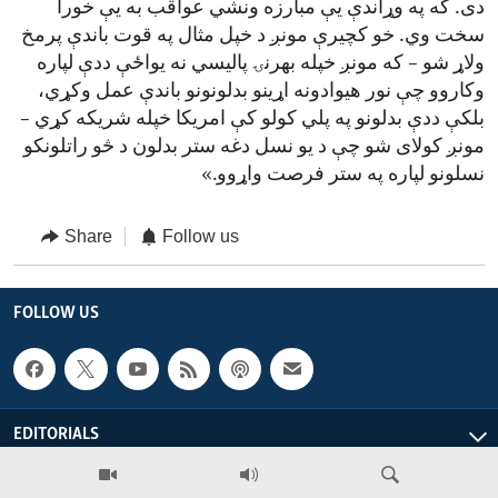
دی. که په وړاندې یې مبارزه ونشي عواقب به یې خورا
سخت وي. خو کچیرې مونږ د خپل مثال په قوت باندې پرمخ
ولاړ شو – که مونږ خپله بهرنۍ پالیسي نه یواځې ددې لپاره
وکاروو چې نور هیوادونه اړینو بدلونونو باندې عمل وکړي،
بلکې ددې بدلونو په پلي کولو کې امریکا خپله شریکه کړي –
مونږ کولای شو چې د یو نسل دغه ستر بدلون د څو راتلونکو
نسلونو لپاره په ستر فرصت واړوو.»
Share
Follow us
FOLLOW US
EDITORIALS