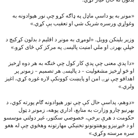
بدلون ته ځان عیار کړي.
«مونږ به یو داسې ماډل په ډاګه کړو چې نور هیوادونه به
وغواړي ورسره شریک شي او تعقیب یې کړي.»
وزیر بلینکن وویل. «لومړی به مونږ د اقلیم د بدلون کړکیچ د
خپلې بهرنۍ او ملي امنیت پالیسۍ په مرکز کې ځای کړو.»
«دا پدې معنی چې پدې کار کول چې څنګه به هر دوه اړخیز
او څو اړخیز مشغولیت – د پالیسۍ هر تصمیم – زمونږ پر
اهدافو چې نړۍ امن او پایښت کوونکې لاره غوره کړي، اغیز
ولري.»
«دوهم، پداسې حال کې چې نور هیوادونه ګام پورته کوي، د
بهرنیو چارو وزارت به منابع، اداري پوهه، زمونږ د ټول
حکومت د هرې برخې، خصوصي سکتور، غیر دولتي موسسو
او د څیړنیزو پوهنتونونو تخنیکي مهارتونه وهڅوي چې له هغو
سره مرسته وکړي.»