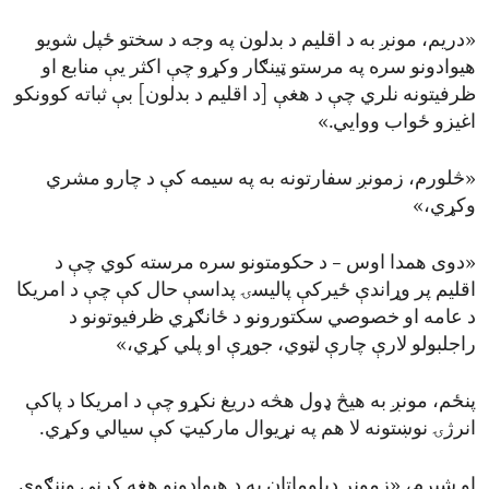
«دریم، مونږ به د اقلیم د بدلون په وجه د سختو ځپل شویو
هیوادونو سره په مرستو ټینګار وکړو چې اکثر یې منابع او
ظرفیتونه نلري چې د هغې [د اقلیم د بدلون] بې ثباته کوونکو
اغیزو ځواب ووایي.»
«څلورم، زمونږ سفارتونه به په سیمه کې د چارو مشري
وکړي،»
«دوی همدا اوس – د حکومتونو سره مرسته کوي چې د
اقلیم پر وړاندې ځیرکې پالیسۍ پداسې حال کې چې د امریکا
د عامه او خصوصي سکتورونو د ځانګړي ظرفیوتونو د
راجلبولو لارې چارې لټوي، جوړې او پلي کړي،»
پنځم، مونږ به هیڅ ډول هڅه دریغ نکړو چې د امریکا د پاکې
انرژۍ نوښتونه لا هم په نړیوال مارکیټ کې سیالي وکړي.
او شپږم، «زمونږ دپلوماتان به د هیوادونو هغه کړنې وننګوي