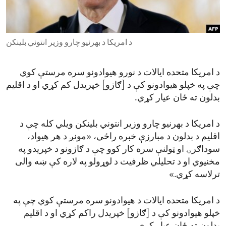
ENVIRONMENT AND HEALTH
IDEALS AND INSTITUTIONS
د امریکا د بهرنیو چارو وزیر انتوني بلینکن
د امریکا متحده ایالات د نورو هیوادونو سره مرستې کوي
چې په خپلو هیوادونو کې د [ګازو] خپریدل کم کړي او د اقلیم
بدلون ته ځان عیار کړي.
د امریکا د بهرنیو چارو وزیر انتوني بلینکن ویلي کله چې د
اقلیم د بدلون د مبارزې خبره راځي، «مونږ د هر هیواد،
سوداګرۍ او ټولنې سره کار کوو چې د ګازونو د خپریدو په
مخنیوي او د تحلیلي ظرفیت د لوړولو په لاره کې ښه والی
ترلاسه کړي.»
د امریکا متحده ایالات د هیوادونو سره مرستې کوي چې په
خپلو هیوادونو کې د [ګازو] خپریدل راکم کړي او د اقلیم