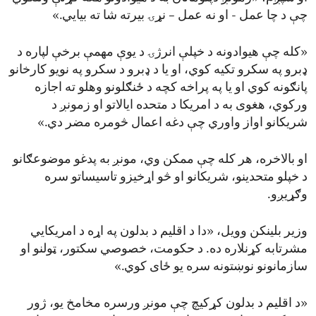
چې د چا عمل - او نه عمل – نړۍ بیرته شا ته بیایي.»
«کله چې هیوادونه د خپلې انرژۍ د یوې مهمې برخې لپاره د
ډبرو په سکرو تکیه کوي، او یا د ډبرو د سکرو په نویو کارخانو
پانګونه کوي او یا په پراخه کچه د ځنګلونو وهلو ته اجازه
ورکوي، هغوی به د امریکا د متحده ایالاتو او زمونږ د
شریکانو اواز واوري چې دغه اعمال څومره مضر دي.»
او بالاخره، هر کله چې ممکن وي، مونږ به پدغو موضوعګانو
د خپلو متحدینو، شریکانو او څو اړخیزو تاسیساتو سره
وګړیږو.
وزیر بلینکن وویل، «دا د اقلیم د بدلون په اړه د امریکایي
مشرتابه کړنلاره ده. د حکومت، خصوصي سکتور، ټولنو او
سازمانونو نوښتونه سره یو ځای کوي.»
«د اقلیم د بدلون کړکیچ چې مونږ ورسره مخامخ یو، ژور