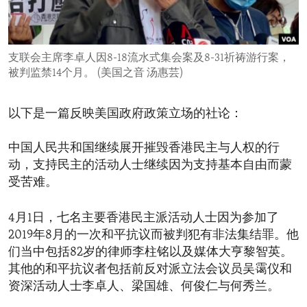
ENVIRONMENT AND HEALTH
IDEALS AND INSTITUTIONS
支联会主席李卓人因8-18流水式集会案及8-31祈祷游行案，
被判监禁14个月。 (美国之音 汤惠芸)
以下是一篇反映美国政府政策立场的社论：
中国人民共和国继续展开摧毁香港民主与人权的行
动，支持民主的活动人士继续因为支持基本自由而蒙
受苦难。
4月1日，七名主要香港民主派活动人士因为参加了
2019年8月的一次和平抗议而被判犯有非法集结罪。他
们当中包括82岁的律师李柱铭以及媒体大亨黎智英。
其他的和平抗议者包括前反对派立法会议员吴霭仪和
资深活动人士李卓人、梁国雄、何俊仁与何秀兰。