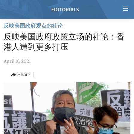
Accessibility
links
Skip
反映美国政府观点的社论
to
HOME
反映美国政府政策立场的社论：香
main
VIDEO
content
港人遭到更多打压
RADIO
Skip
to
April 16, 2021
REGIONS
main
Share
TOPICS
AFRICA
Navigation
Skip
ARCHIVE
AMERICAS
HUMAN RIGHTS
to
ABOUT US
ASIA
SECURITY AND DEFENSE
Search
EUROPE
AID AND DEVELOPMENT
FOLLOW US
MIDDLE EAST
DEMOCRACY AND GOVERNANCE
ECONOMY AND TRADE