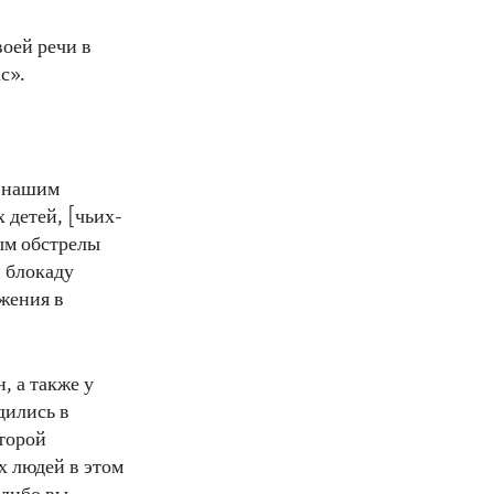
воей речи в
с».
ь нашим
 детей, [чьих-
мым обстрелы
 блокаду
жения в
, а также у
дились в
Второй
 людей в этом