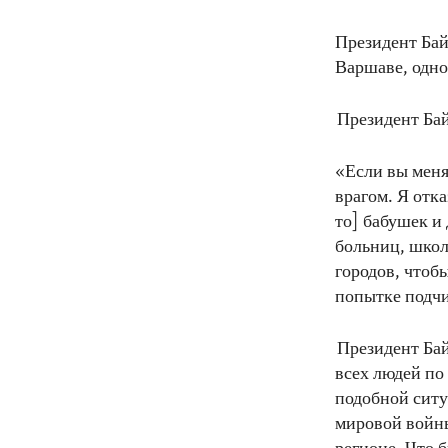
Президент Бай
Варшаве, одно
Президент Бай
«Если вы меня
врагом. Я отк
то] бабушек и
больниц, школ
городов, чтоб
попытке подчи
Президент Байд
всех людей по
подобной ситу
мировой войны