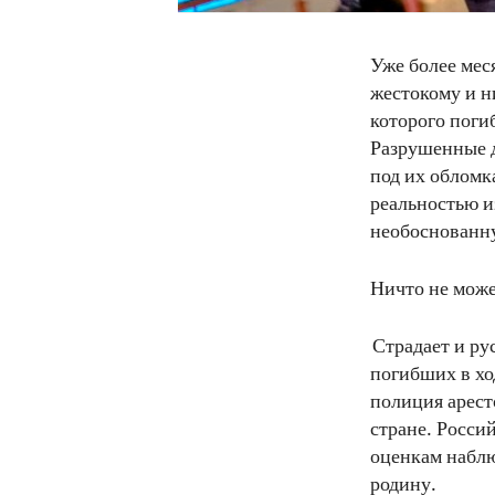
Уже более мес
жестокому и н
которого поги
Разрушенные д
под их обломк
реальностью и
необоснованну
Ничто не може
Страдает и ру
погибших в хо
полиция арест
стране. Росси
оценкам наблю
родину.