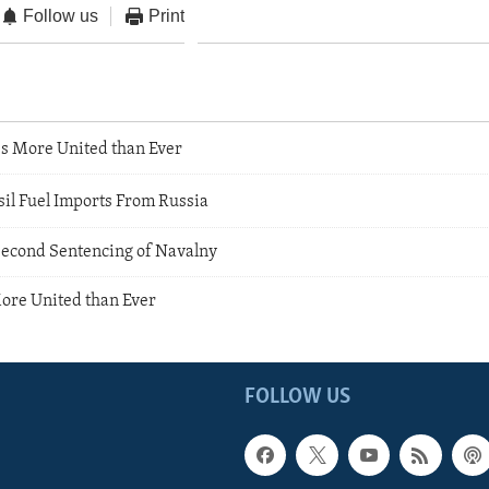
Follow us
Print
es More United than Ever
sil Fuel Imports From Russia
econd Sentencing of Navalny
More United than Ever
FOLLOW US