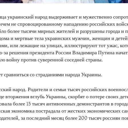
яца украинский народ выдерживает и мужественно сопро
ичем не спровоцированному нападению российских войск,
бло более тысячи мирных жителей и разрушены города и п
ома и мертвые тела украинских мужчин, женщин и детей
ами, или лежащие на улицах, иллюстрируют тот ужас, кот
з-за решения президента России Владимира Путина начат
ю войну против суверенной соседней страны.
т сравниться со страданиями народа Украины.
сский народ. Родители и семьи тысяч российских военно
де вторжения вглубь Украины, скорбят о потере своих дет
овала более 15 тысяч антивоенных демонстрантов в города
йская экономика пострадала от жестких экономических са
дателей, за последний месяц более 200 тысяч россиян п