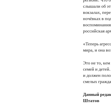
регионе. Что 
слышали об эт
вокзалах, пер
ночёвках в под
воспоминания 
российская ар
«Теперь агрес
мира, и она во
Это не то, кем
семей и детей
и должен поло
смелых гражда
Данный редак
Штатов