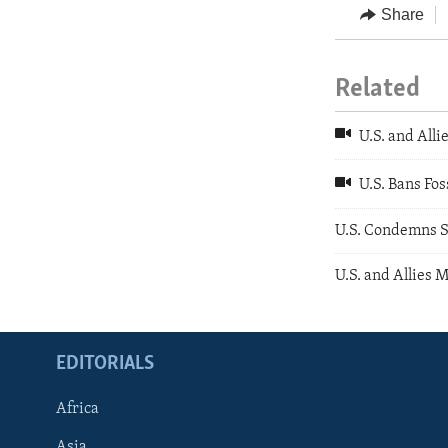
Share
Related
U.S. and Alli
U.S. Bans Fos
U.S. Condemns S
U.S. and Allies 
EDITORIALS
Africa
Asia