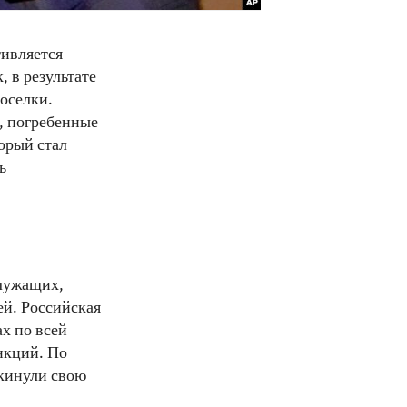
тивляется
 в результате
оселки.
, погребенные
орый стал
ь
служащих,
ей. Российская
х по всей
нкций. По
окинули свою