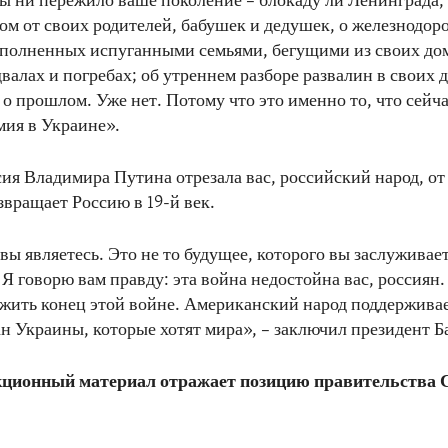
бы ни пережило ваше поколение – блокаду ли Ленинграда,
ом от своих родителей, бабушек и дедушек, о железнодо
еполненных испуганными семьями, бегущими из своих дом
валах и погребах; об утреннем разборе развалин в своих д
о прошлом. Уже нет. Потому что это именно то, что сейча
мия в Украине».
сия Владимира Путина отрезала вас, российский народ, от
звращает Россию в 19-й век.
 вы являетесь. Это не то будущее, которого вы заслуживае
. Я говорю вам правду: эта война недостойна вас, россиян
жить конец этой войне. Американский народ поддерживае
н Украины, которые хотят мира», – заключил президент Б
ционный материал отражает позицию правительства 