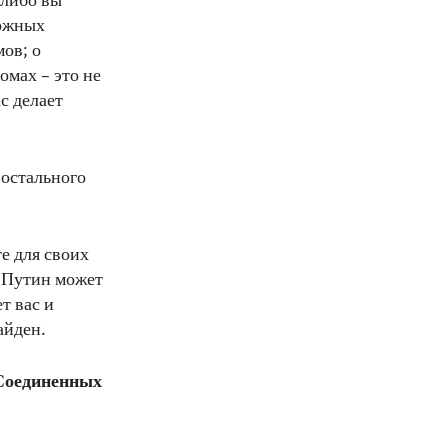
 либо вы
рожных
ов; о
омах – это не
с делает
 остального
те для своих
. Путин может
т вас и
айден.
Соединенных