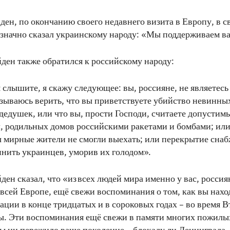
ден, по окончанию своего недавнего визита в Европу, в с
значно сказал украинскому народу: «Мы поддерживаем ва
ден также обратился к российскому народу:
 слышите, я скажу следующее: вы, россияне, не являетес
азываюсь верить, что вы приветствуете убийство невинных
 дедушек, или что вы, прости Господи, считаете допусти
, родильных домов российскими ракетами и бомбами; или
ы мирные жители не смогли выехать; или перекрытие снаб
нить украинцев, уморив их голодом».
ен сказал, что «из всех людей мира именно у вас, россиян
 всей Европе, ещё свежи воспоминания о том, как вы нахо
ации в конце тридцатых и в сороковых годах – во время 
. Эти воспоминания ещё свежи в памяти многих пожилых