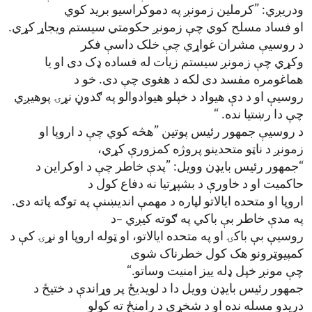
ودریږي: ”کرملین زمونږ په دموکراسیو برید کوي
او فساد مسلح کوي چې زمونږ حکومتي سیستم ویجاړ کړي.
د روسیې مشران غواړي چې خلک داسې فکر
وکړي چې زمونږ سیستم زیات له فساده ډک دی او یا
هماغومره مفسد دی لکه د هغوی چې دی. خو د
روسیې او د دې هیواد د خپلو هیوادوالو په ګدوڼ نړۍ پوهیږي
چې دا رښتیا نده. “
د روسیې جمهور رئیس پوتین ”هڅه کوي چې د اروپا او
زمونږ د ناټو متحدینو پروژه کمزورې کړي،
“جمهور رئیس بایډن وویل: ”پدې خاطر چې د اوکراین د
حاکمیت او د خاورې د بشپړتیا نه دفاع کول د
اروپا او متحده ایالاتو لپاره د مهمې اندیښنې په توګه پاته دی.
په مدې خاطر بې باکي په ګوته کیږي –د
روسیې بې باکۍ او په متحده ایالاتو، او ټوله اروپا او نړۍ کې د
کمپیوټرونو هک کول خطرناک شوی
چې مونږ خپل ډله ییز امنیت وساتو.“
جمهور رئیس بایډن وویل دا د لویدیځ پر وړاندې د ختیځ د
دریدو مسله نده او د شخړې د رامنځ ته کولو