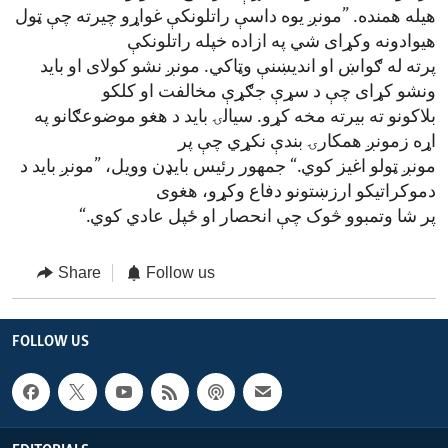
هیله همنده. ”مونږ یوه داسې راتلونکې غواړو چیرته چې ټول
هیوادونه وکړای شي په ازاده خپله راتلونکې
پرته له ګواښ او اندیښنې وټاکي. مونږ نشو کولای او باید
ونشو کړای چې د سړې جګړې مخالفت او کلکو
بلاکونو ته بیرته مخه کړو. سیالۍ باید د هغو موضوعګانو په
اړه زمونږ همکارۍ بندې نکړي چې پر
مونږ ټولو اغیز کوي.“ جمهور رئیس بایډن وویل، ”مونږ باید د
دموکراتیکو ارزښتونو دفاع وکړو، هغوی
پر شا وتمبوو څوک چې انحصار او ځپل عادي کوي.“
Share
Follow us
FOLLOW US