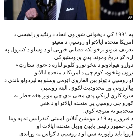
ENVIRONMENT AND HEALTH
IDEALS AND INSTITUTIONS
په ۱۹۹۱ کې د پخواني شوروي اتحاد د ړنګیدو راهیسې د
امریکا متحده ایالاتو او روسیې د معینو
تعریف شویو برخو لکه فضایي څیړنې او د وسلو د کنترول په
اړه ګډ دریځ وموند. پدې وروستیو کې
دواړو هیوادونو د پنځو نورو کلونو لپاره د «نوي سټارټ»
تړون وغځوه، کوم چې د امریکا د متحده ایالاتو
او روسیې د ټولو بین القاروي اټومي وسلو په لیږدولو باندې د
بیاارزونې وړ محدودیت لګوي. البته روسیې
سره کاري اړیکې پدې معنی ندي چې مونږ هغه خطر نه
ګورو چې روسیې یې متحده ایالاتو او د هغې
متحدینو ته متوجه کوي.
د فبرورۍ په ۱۹ د مونشن آنلاین امنیتي کنفرانس ته په وینا
کې جمهور رئیس بایډن وویل متحده ایالات او
اروپا باید راپورته شي او د روسیې د ګواښ په وړاندې