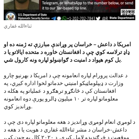
ENVIRONMENT AND HEALTH
IDEALS AND INSTITUTIONS
ثناءالله غفاري
امریکا د داعش – خراسان پر وړاندې مبارزې ته ژمنه ده او
ډاډ ترلاسه کوي چې د افغانستان خاوره د متحده ایالاتو یا د
.
بل کوم هیواد د امنیت د ګواښولو لپاره ونه کارول شي
د عدالت پرورام لپاره انعامونه چې د امریکا د بهرنیو چارو
وزارت د ډیپلوماټیکو امنیتي خدماتو لخوا اداره کیږي، په
افغانستان کې د ځانګړو ترهګرو د عملیاتو په هکله د
معلوماتو لپاره تر ۱۰ میلیون ډالرو پورې دوه انعامونه
وړاندیز کوي.
د لومړي انعام لومړی وړاندیز د هغه معلوماتو لپاره دی چې د
داعش-خراسان د مشر ثناءالله غفاري د هویت یا د هغه د
موقعیت د څرګندیدو لامل کیږي. د ۲۰۲۰ کال په جون کې،