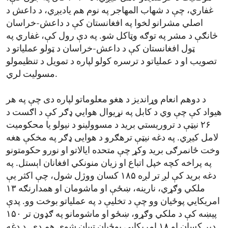
غفاري، چې د شهاب المهاجر په نوم هم یادیږي، د داعش د
اصلي مشرانو لخوا په افغانستان کې د داعش-خراسان
څانګې د مشر په توګه وټاکل شو. په دې رول کې، غفاري په
ټول افغانستان کې د داعش-خراسان د ټولو عملیاتو د
تصویب او د عملیاتو د ترسره کولو لپاره د تمویل د تنظیمولو
مسولیت لري.
د دوهم انعام وړاندیز د هغو معلوماتو لپاره دی چې په هر
هیواد کې چې وي د کابل په نړیوال هوایي ډګر کې د اګست د
۲۶ نیټې د تروریستي برید د مسوولینو د نیولو یا محکومیت
لامل کیږي. په دغه نیټې ترهګرو د هوایی ډګر په مخکې هغه
وخت ځانمرګی برید وکړ چې متحده ایالاتو او نورو حکومتونو
په پراخه کچه خپل اتباع او زیان منونکي افغانان اېستل. په
دغه برید کې لږ تر لږه ۱۸۵ کسان ووژل شول، چې اکثر یې
ملکي وګړي، نارینه، ښځې او ماشومان او همدارنګه ۱۳
امریکايي پوځیان وو چې د تخلیې د په عملیاتو بوخت وو. پدې
پیښه کې د ملکي وګړو، ښځو او ماشومانو په ګډون تر ۱۵۰
ډېر کسان او ۱۸ امریکايي پوځیان ټپیان شوي هم دي. د دغه