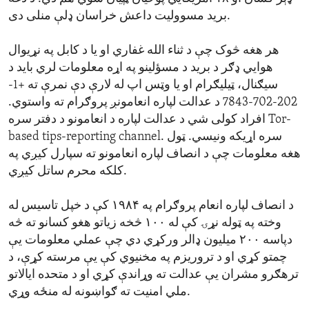
برید مسوولیت داعش خراسان ډلې منلی دی.
هر هغه څوک چې د ثناء الله غفاري او یا د کابل په نړیوال
هوايي ډګر د برید د مسؤلینو په اړه معلومات لري باید د
سیګنال، ټیلیګرام او یا وټس اپ له لارې دې نمرې ته +1-
202-702-7843 د عدالت لپاره انعامونږ پروګرام ته واستوي.
افراد کولی شي د عدالت لپاره د انعامونو د دفتر سره Tor-
based tips-reporting channel. سره اړیکه ونیسي. ټول
هغه معلومات چې د انصاف لپاره انعامونو ته سپارل کیږي په
کلکه محرم ساتل کیږي.
د انصاف لپاره انعام پروګرام په ۱۹۸۴ کې د خپل تاسیس له
وخته په ټوله نړۍ کې له ۱۰۰ څخه زیاتو هغو کسانو ته څه
دپاسه ۲۰۰ میلیون ډالر ورکړي دي چې عملي معلومات یې
چمتو کړي او د تروریزم په مخنیوي کې یې مرسته کړې، د
ترهګرو مشران یې عدالت ته وړاندې کړي او د متحده ایالاتو
ملي امنیت ته ګواښونه له منځه وړي.