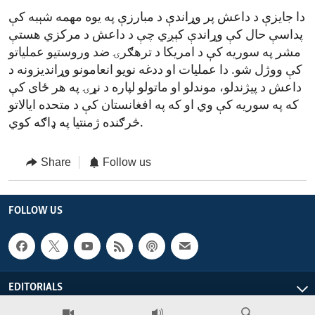
دا جایزې د داعش پر وړاندې د مبارزې په یوه مهمه شېبه کې
پداسې حال کې وړاندې کېږي چې د داعش د مرکزي هستې
مشر په سوریه کې د امریکا د ترهګرۍ ضد وروستیو عملیاتو
کې ووژل شو. دا عملیات او ددغه نويو انعامونو وړاندیزونه د
داعش د پیژندلو، موندلو او ماتولو لپاره د نړۍ په هر ځای کې
که په سوریه کې وي او که په افغانستان کې د متحده ایالاتو
څرګنده ژمنتیا په ډاګه کوي.
Share
Follow us
FOLLOW US
EDITORIALS