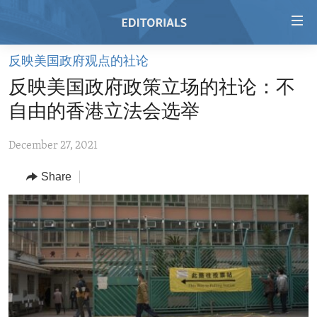
Accessibility
links
Skip
反映美国政府观点的社论
to
HOME
反映美国政府政策立场的社论：不
main
VIDEO
content
自由的香港立法会选举
RADIO
Skip
to
December 27, 2021
REGIONS
main
Share
TOPICS
AFRICA
Navigation
Skip
ARCHIVE
AMERICAS
HUMAN RIGHTS
to
ABOUT US
ASIA
SECURITY AND DEFENSE
Search
EUROPE
AID AND DEVELOPMENT
FOLLOW US
MIDDLE EAST
DEMOCRACY AND GOVERNANCE
ECONOMY AND TRADE