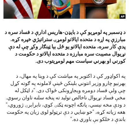
ENVIRONMENT AND HEALTH
IDEALS AND INSTITUTIONS
د ډسمبر په لومړیو کې د بایډن-هاریس ادارې د فساد سره د
مبارزې په اړه د متحده ایالاتو لومړۍ ستراتیژي خپره کړه.
پدې کار سره، متحده ایالاتو یو ځل بیا ټینګار وکړ چې له دې
نړیوال مصیبت سره مبارزه د متحده ایالاتو د حکومت د
کورني او بهرني سیاست مهم لومړیتوب دی.
په اکواډور کې د اکتوبر په میاشت کې د وینا په مهال، د
بهرنیو چارو وزیر انتوني بلینکن ځینې لاملونه په ګوته کړل
چې ولې فساد دومره ویجاړونکی ځواک دی. "د اټکل له
مخې فساد نړیوال ناخالص تولید ته پنځه سلنه تاوان رسوي.
د ودې مخه نیسي، پانګه اچونه ټکنۍ کوي، نابرابرۍ ژوروي،"
هغه زیاته کړه، "خو ښایي د دې ترټولو لوی زیان په حکومت
باندې د خلکو بې باوري ده."