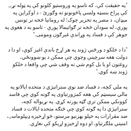
"په حقیقت کې، که تاسو په وروستیو کلونو کې په ټوله نړۍ
کې پراخ بنسټه ولسي پاڅونونو ته وګورئ - د اوکراین په
میډان، د مصر په تحریر چوک؛ له رومانیا څخه تر تونس
پورې، له سودان څخه تر ګواتیمالا پورې - تاسو به د هغوی په
جوهر کې د فساد په وړاندې غبرګون ومومی."
"دا د خلکو د ورځني ژوند په هر اړخ باندې اغیز کوي، او دا د
دولت هغه سرچینې وچوي چې ممکن د یو ښوونځي،
روغتون او یا بل کوم شي ته وقف شي چې واقعا د خلکو
ژوند ښه کوي."
په ملي کچه، د فساد ضد نوې ستراتیژي د متحده ایالاتو په
مالي سیسټم کې هغه کمزورتیاوی په ګوته کوي چې فاسد
کوونکي ممکن ترې ګټه پورته کړي. په نړیواله کچه،
ستراتیژي دا په ګوته کوي چې څنګه متحده ایالات د فساد
ضد مقرارات په خپلو بهرنیو مرستو، څو اړخیزه ډیپلوماسۍ،
امنیتي ملګرتیاو، او دوه اړخیزو اړیکو کې نغاړي.