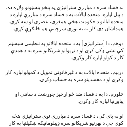
له فساد سره د مبارزې ستراتیژي په پنځو بنسټونو ولاړه ده.
د پیل لپاره، متحده ایالات به د فساد سره د مبارزې لپاره د
متحده ایالتو د حکومت هڅې همغږې، عصري او ښه کړي.
همداشان دې کار ته به نورې سرچینې هم ځانګړې کړي.
دوهم، دا [ستراتیژي] به د متحده ایالاتو په تنظیمي سیسټم
کې تشې ډکې کړي او د نړیوالو شریکانو سره به د همدې
کار د کولو لپاره کار وکړي.
درېیم، متحده ایالات به د غیرقانوني تمویل د کمولو لپاره کار
وکړي او د مفسدینو سره به حساب وکړي.
څلورم، دا به د فساد ضد څو اړخیز جوړښت د ساتنې او
پیاوړتیا لپاره کار وکړي.
او په پای کې، د فساد سره د مبارزې نوې ستراتیژي هڅه
کوي چې د بهرنیو شریکانو سره ډیپلوماټیکه ښکیلتیا په کار