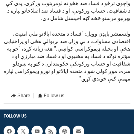
واچوي ترڅو د فساد ضد هڅو ته لومړیتوب ورکړي. پدې کې
د شفافیت، حساب ورکونې، او د فساد ضد اصلاحاتو لپاره د
بهرنیو مرستو څخه ګټه اخیستل شامل دي.
ولسمشر بایډن وویل: "فساد د متحده ایالاتو ملي امنیت،
اقتصادي مساوات، د بې وزلۍ ضد نړیوالې هڅې او پراختیایي
هڅې او پخپله ډیموکراسي ګواښي." هغه زیاته کړه، "خو په
مؤثره توګه د فساد په مخنیوي او د فساد ضد مبارزې او د
شفافېت او حساب ورکونکې حکومتدارۍ د ګټو په ښودلو
سره، موږ کولی شو د متحده ایالاتو او نورو ډیموکراسۍ لپاره
مهمې ګټې خوندي کړو."
Share
Follow us
FOLLOW US