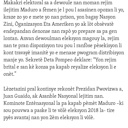
Makakri elektoral sa a dewoule nan moman rejim
ilejitim Maduro a fèmen je l pou l asasinen opozan li yo,
kraze zo yo e mete yo nan prison, yon bagay Nasyon
Zini, Òganizasyon Eta Ameriken yo ak lòt obsèvatè
endepandan denonse nan rapò yo prepare sa pa gen
lontan. Anvan dewoulman eleksyon magouy la, rejim
nan te pran dispozisyon tou pou l ranfòse pèsekisyon li
kont travayè imanitè yo e menase pwogram distribisyon
manje yo. Sekretè Deta Pompeo deklare: “Yon rejim
brital e san kè konsa pa kapab reyalize eleksyon li e
onèt.”
Lèzetazini pral kontinye rekonèt Prezidan Pwovizwa a,
Juan Guaido, ak Asanble Nasyonal lejitim nan.
Kominote Entènasyonal la pa kapab pèmèt Maduro –ki
sou pouvwa a paske li te vòlè eleksyon 2018 la- tire
pyès avantaj nan yon 2èm eleksyon li vòlè.