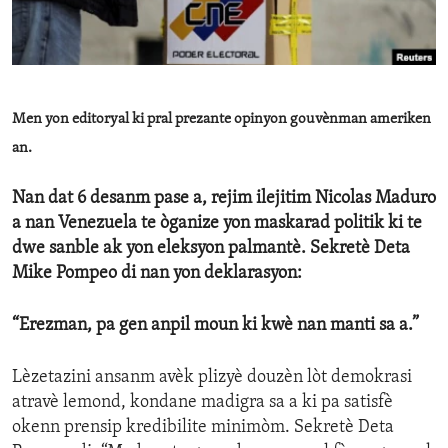
ENVIRONMENT AND HEALTH
IDEALS AND INSTITUTIONS
Men yon editoryal ki pral prezante opinyon gouvènman ameriken
an.
Nan dat 6 desanm pase a, rejim ilejitim Nicolas Maduro
a nan Venezuela te òganize yon maskarad politik ki te
dwe sanble ak yon eleksyon palmantè. Sekretè Deta
Mike Pompeo di nan yon deklarasyon:
“Erezman, pa gen anpil moun ki kwè nan manti sa a.”
Lèzetazini ansanm avèk plizyè douzèn lòt demokrasi
atravè lemond, kondane madigra sa a ki pa satisfè
okenn prensip kredibilite minimòm. Sekretè Deta