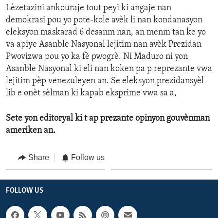
Lèzetazini ankouraje tout peyi ki angaje nan
demokrasi pou yo pote-kole avèk li nan kondanasyon
eleksyon maskarad 6 desanm nan, an menm tan ke yo
va apiye Asanble Nasyonal lejitim nan avèk Prezidan
Pwovizwa pou yo ka fè pwogrè. Ni Maduro ni yon
Asanble Nasyonal ki eli nan koken pa p reprezante vwa
lejitim pèp venezuleyen an. Se eleksyon prezidansyèl
lib e onèt sèlman ki kapab eksprime vwa sa a,
Sete yon editoryal ki t ap prezante opinyon gouvènman
ameriken an.
Share
Follow us
FOLLOW US