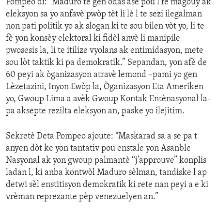
Pompeo di: “Maduro te gen odas ase pou l fè magouy ak
eleksyon sa yo anfavè pwòp tèt li lè l te sezi ilegalman
non pati politik yo ak slogan ki te sou bilen vòt yo, li te
fè yon konsèy elektoral ki fidèl anvè li manipile
pwosesis la, li te itilize vyolans ak entimidasyon, mete
sou lòt taktik ki pa demokratik.” Sepandan, yon afè de
60 peyi ak òganizasyon atravè lemond –pami yo gen
Lèzetazini, Inyon Ewòp la, Òganizasyon Eta Ameriken
yo, Gwoup Lima a avèk Gwoup Kontak Entènasyonal la-
pa aksepte rezilta eleksyon an, paske yo ilejitim.
Sekretè Deta Pompeo ajoute: “Maskarad sa a se pa t
anyen dòt ke yon tantativ pou enstale yon Asanble
Nasyonal ak yon gwoup palmantè “j’approuve” konplis
ladan l, ki anba kontwòl Maduro sèlman, tandiske l ap
detwi sèl enstitisyon demokratik ki rete nan peyi a e ki
vrèman reprezante pèp venezuelyen an.”