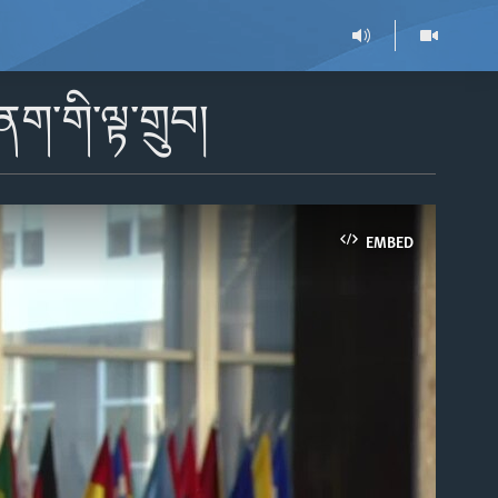
ག་གི་ལྟ་གྲུབ།
EMBED