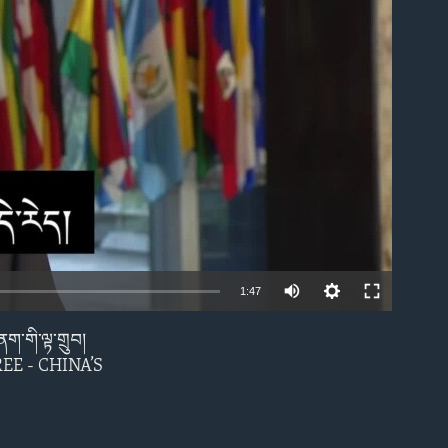
able
1:47
ག་གི་ལྟ་གྲུབ།
EMBED
E - CHINA’S