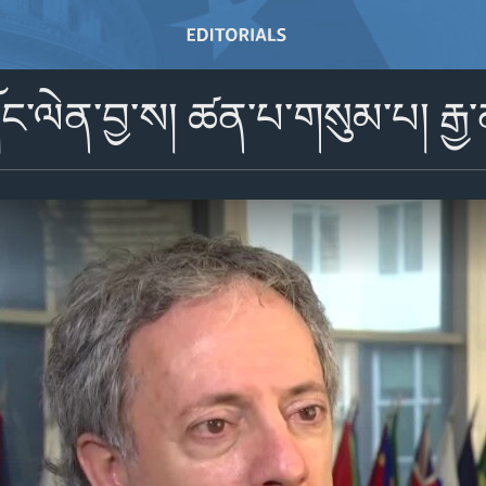
ང་ལེན་བྱ་ས། ཚན་པ་གསུམ་པ། རྒྱ་ན