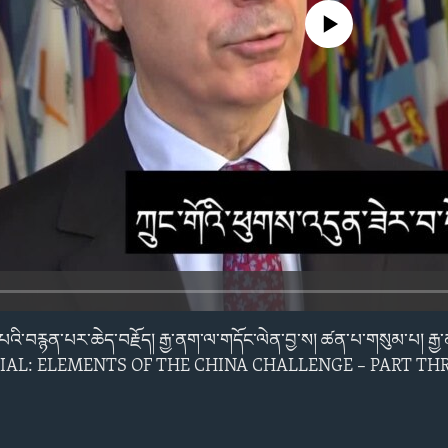
No media source currently avail
ན་པའི་བརྙན་པར་ཆེད་བརྗོད། རྒྱ་ནག་ལ་གདོང་ལེན་བྱ་ས། ཚན་པ་གསུམ་པ། རྒྱ་ན
IAL: ELEMENTS OF THE CHINA CHALLENGE – PART THRE