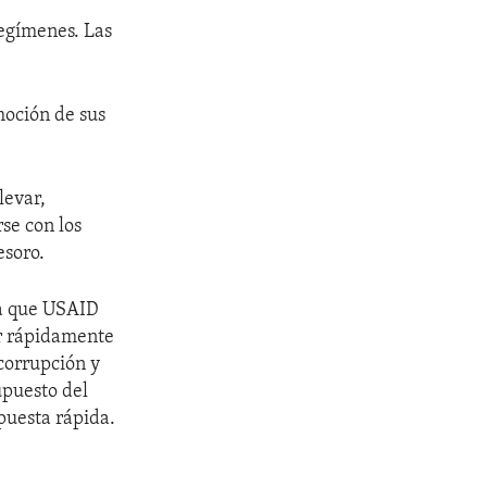
regímenes. Las
moción de sus
levar,
rse con los
esoro.
ra que USAID
ar rápidamente
corrupción y
upuesto del
puesta rápida.