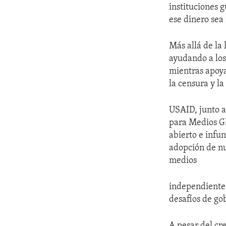
instituciones 
ese dinero sea
Más allá de la
ayudando a los
mientras apoya
la censura y la
USAID, junto a
para Medios Gl
abierto e infu
adopción de nu
medios
independientes
desafíos de go
A pesar del cr