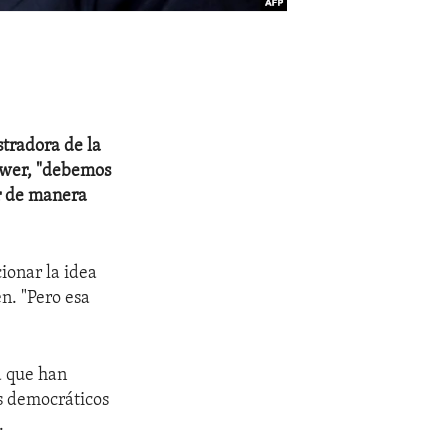
stradora de la
ower, "debemos
r de manera
ionar la idea
n. "Pero esa
a que han
es democráticos
.