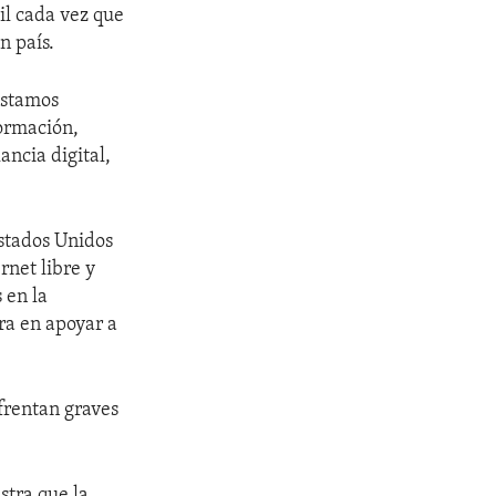
il cada vez que
n país.
"estamos
formación,
ancia digital,
Estados Unidos
rnet libre y
 en la
ra en apoyar a
frentan graves
stra que la