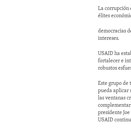
La corrupción 
élites económic
democracias de
intereses.
USAID ha estab
fortalecer e in
robustos esfue
Este grupo de 
pueda aplicar 
las ventanas c
complementará 
presidente Joe
USAID continua