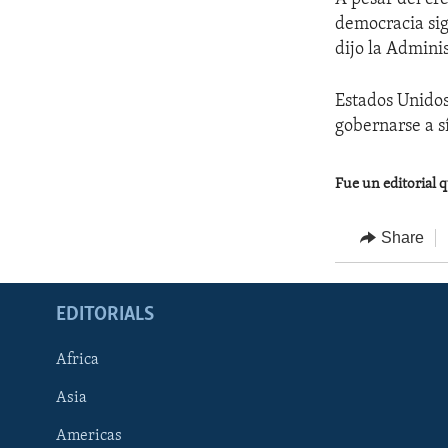
democracia sig
dijo la Admini
Estados Unidos
gobernarse a s
Fue un editorial q
Share
EDITORIALS
Africa
Asia
Americas