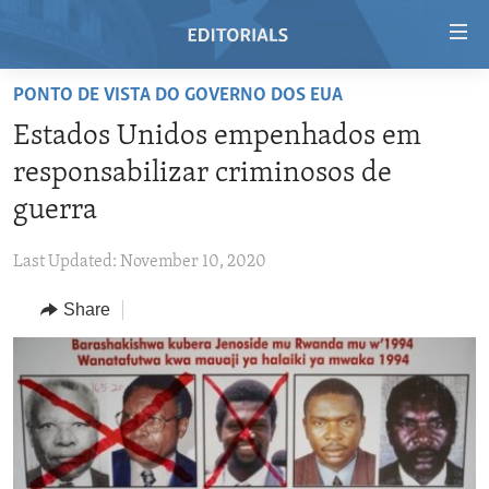
Accessibility
links
Skip
PONTO DE VISTA DO GOVERNO DOS EUA
to
HOME
Estados Unidos empenhados em
main
VIDEO
content
responsabilizar criminosos de
RADIO
Skip
guerra
to
REGIONS
main
Last Updated: November 10, 2020
TOPICS
AFRICA
Navigation
Skip
Share
ARCHIVE
AMERICAS
HUMAN RIGHTS
to
ABOUT US
ASIA
SECURITY AND DEFENSE
Search
EUROPE
AID AND DEVELOPMENT
FOLLOW US
MIDDLE EAST
DEMOCRACY AND GOVERNANCE
ECONOMY AND TRADE