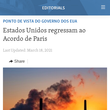
Accessibility
links
Skip
PONTO DE VISTA DO GOVERNO DOS EUA
to
HOME
Estados Unidos regressam ao
main
VIDEO
content
Acordo de Paris
RADIO
Skip
to
Last Updated: March 18, 2021
REGIONS
main
Share
TOPICS
AFRICA
Navigation
Skip
ARCHIVE
AMERICAS
HUMAN RIGHTS
to
ABOUT US
ASIA
SECURITY AND DEFENSE
Search
EUROPE
AID AND DEVELOPMENT
FOLLOW US
MIDDLE EAST
DEMOCRACY AND GOVERNANCE
ECONOMY AND TRADE