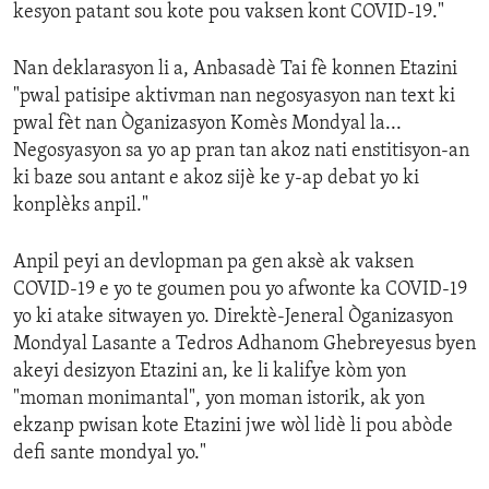
kesyon patant sou kote pou vaksen kont COVID-19."
Nan deklarasyon li a, Anbasadè Tai fè konnen Etazini
"pwal patisipe aktivman nan negosyasyon nan text ki
pwal fèt nan Òganizasyon Komès Mondyal la...
Negosyasyon sa yo ap pran tan akoz nati enstitisyon-an
ki baze sou antant e akoz sijè ke y-ap debat yo ki
konplèks anpil."
Anpil peyi an devlopman pa gen aksè ak vaksen
COVID-19 e yo te goumen pou yo afwonte ka COVID-19
yo ki atake sitwayen yo. Direktè-Jeneral Òganizasyon
Mondyal Lasante a Tedros Adhanom Ghebreyesus byen
akeyi desizyon Etazini an, ke li kalifye kòm yon
"moman monimantal", yon moman istorik, ak yon
ekzanp pwisan kote Etazini jwe wòl lidè li pou abòde
defi sante mondyal yo."