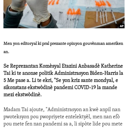
ENVIRONMENT AND HEALTH
IDEALS AND INSTITUTIONS
Men yon editoryal ki pral prezante opinyon gouvènman ameriken
an.
Se Reprezantan Komèsyal Etazini Anbasadè Katherine
Tai ki te anonse politik Administrasyon Biden-Harris la
5 Me pase a. Li te ekri, "Se yon kriz sante mondyal, e
sikonstans ekstwòdinè pandemi COVID-19 la mande
mezi ekstwòdinè.
Madam Tai ajoute, "Administrasyon an kwè anpil nan
pwoteksyon pou pwopriyete entelektyèl, men nan efò
pou mete fen nan pandemi sa a, li sipòte lide pou mete