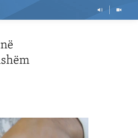
jnë
ohshëm