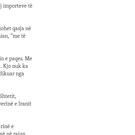
aj importeve të
ejohet qasja në
nian, “me të
in e paqes. Me
e. Kjo nuk ka
ndikuar nga
Shtetit,
erinë e Iranit
rinë e
në në rajon.