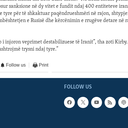
ur sanksione në dy vitet e fundit ndaj 400 entiteteve iran
e tyre për të shkaktuar paqëndrueshmëri në rajon, shtypje
mbështetjen e Rusisë dhe kërcënimin e rrugëve detare në raj
i injoron veprimet destabilizuese të Iranit”, tha zoti Kirby
shtrojmë trysni ndaj tyre.”
Follow us
Print
FOLLOW US