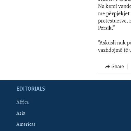
Ne kemi vendos
me përpjekjet 
protestuesve, 
Persik.”
“Askush nuk po 
vazhdojmë të u
Share
EDITORIALS
Africa
Asia
Americas