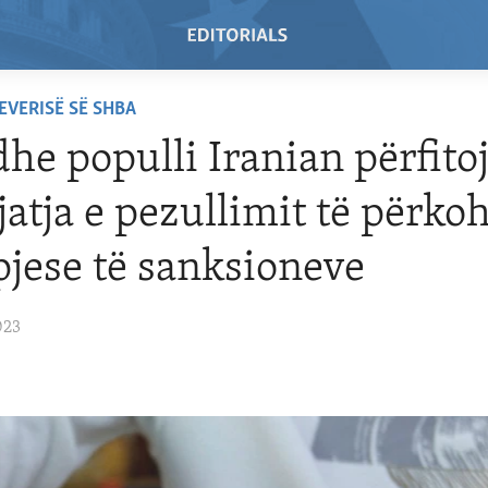
EVERISË SË SHBA
dhe populli Iranian përfito
jatja e pezullimit të përk
 pjese të sanksioneve
023