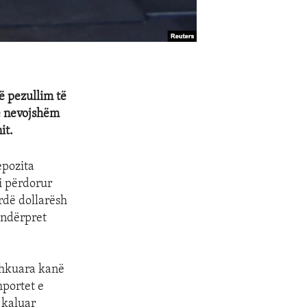
ë pezullim të
e nevojshëm
it.
epozita
’i përdorur
rdë dollarësh
 ndërpret
shkuara kanë
mportet e
 kaluar