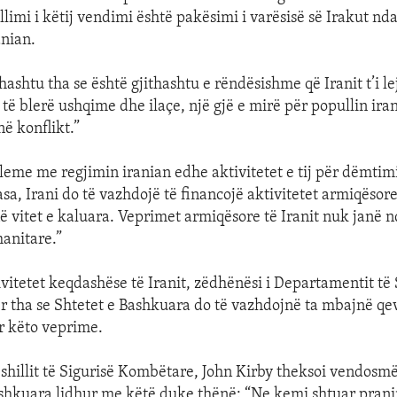
limi i këtij vendimi është pakësimi i varësisë së Irakut nd
anian.
thashtu tha se është gjithashtu e rëndësishme që Iranit t’i l
të blerë ushqime dhe ilaçe, një gjë e mirë për popullin ira
në konflikt.”
eme me regjimin iranian edhe aktivitetet e tij për dëmtim
sa, Irani do të vazhdojë të financojë aktivitetet armiqësor
ë vitet e kaluara. Veprimet armiqësore të Iranit nuk janë 
anitare.”
vitetet keqdashëse të Iranit, zëdhënësi i Departamentit të 
 tha se Shtetet e Bashkuara do të vazhdojnë ta mbajnë qev
r këto veprime.
shillit të Sigurisë Kombëtare, John Kirby theksoi vendosmë
shkuara lidhur me këtë duke thënë: “Ne kemi shtuar prani