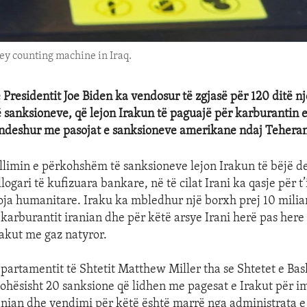
ey counting machine in Iraq.
 Presidentit Joe Biden ka vendosur të zgjasë për 120 ditë nj
sanksioneve, që lejon Irakun të paguajë për karburantin 
 ndeshur me pasojat e sanksioneve amerikane ndaj Teheran
limin e përkohshëm të sanksioneve lejon Irakun të bëjë d
logari të kufizuara bankare, në të cilat Irani ka qasje për t
ja humanitare. Iraku ka mbledhur një borxh prej 10 milia
 karburantit iranian dhe për këtë arsye Irani herë pas here
rakut me gaz natyror.
partamentit të Shtetit Matthew Miller tha se Shtetet e Ba
ohësisht 20 sanksione që lidhen me pagesat e Irakut për i
anian dhe vendimi për këtë është marrë nga administrata e