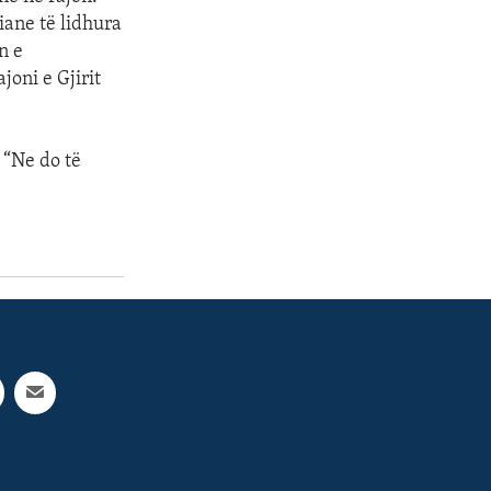
iane të lidhura
n e
oni e Gjirit
. “Ne do të