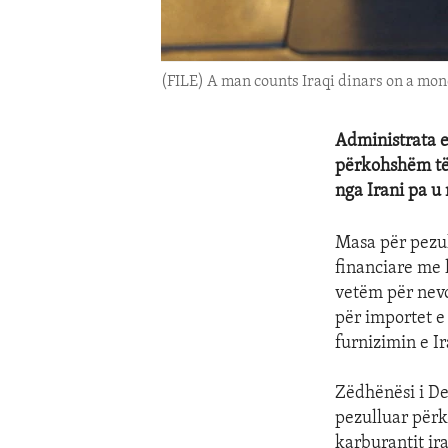
(FILE) A man counts Iraqi dinars on a mon
Administrata e
përkohshëm të 
nga Irani pa u
Masa për pezul
financiare me l
vetëm për nevo
për importet e
furnizimin e I
Zëdhënësi i De
pezulluar përk
karburantit ir