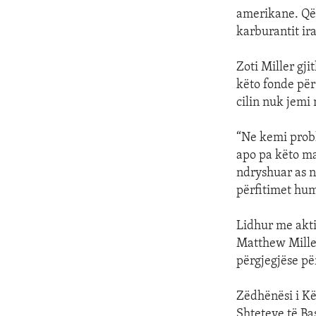
amerikane. Qël
karburantit ir
Zoti Miller gji
këto fonde për 
cilin nuk jemi 
“Ne kemi probl
apo pa këto ma
ndryshuar as n
përfitimet hum
Lidhur me akti
Matthew Miller
përgjegjëse pë
Zëdhënësi i Kë
Shteteve të Ba