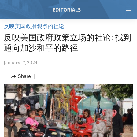
Accessibility
links
Skip
反映美国政府观点的社论
to
HOME
反映美国政府政策立场的社论: 找到
main
VIDEO
content
通向加沙和平的路径
RADIO
Skip
to
January 17, 2024
REGIONS
main
Share
TOPICS
AFRICA
Navigation
Skip
ARCHIVE
AMERICAS
HUMAN RIGHTS
to
ABOUT US
ASIA
SECURITY AND DEFENSE
Search
EUROPE
AID AND DEVELOPMENT
FOLLOW US
MIDDLE EAST
DEMOCRACY AND GOVERNANCE
ECONOMY AND TRADE