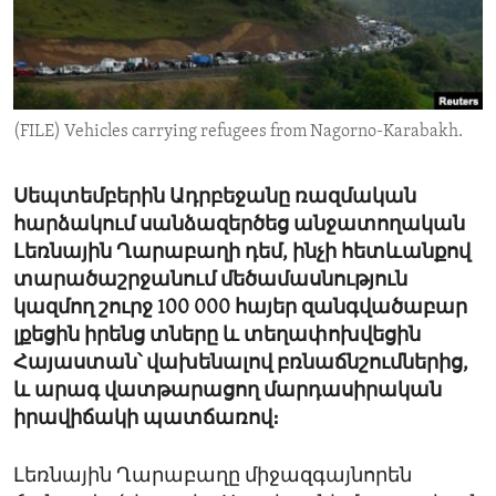
ENVIRONMENT AND HEALTH
IDEALS AND INSTITUTIONS
(FILE) Vehicles carrying refugees from Nagorno-Karabakh.
Սեպտեմբերին Ադրբեջանը ռազմական
հարձակում սանձազերծեց անջատողական
Լեռնային Ղարաբաղի դեմ, ինչի հետևանքով
տարածաշրջանում մեծամասնություն
կազմող շուրջ 100 000 հայեր զանգվածաբար
լքեցին իրենց տները և տեղափոխվեցին
Հայաստան՝ վախենալով բռնաճնշումներից,
և արագ վատթարացող մարդասիրական
իրավիճակի պատճառով։
Լեռնային Ղարաբաղը միջազգայնորեն