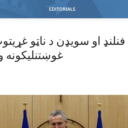
س
فنلنډ او سویډن د ناټو غړیتوب
غوښتنليکونه 