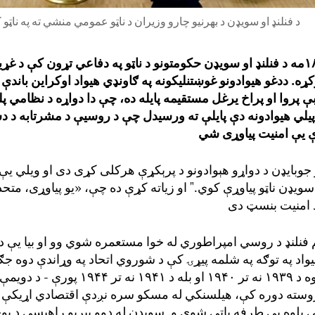
د فنلنډ او سویډن د بهرنیو چارو وزیران د ناټو عمومي منشي ته په نا
۱
مه د فنلنډ او سویډن
ح
کومتونو د ناټو په دفاعي
تړون
کې د غړی
ړه. د
دغو
هیوادونو غوښتنلیکونه
په
ګاونډي
هیواد
اوکراین
باندې
ې پروا او
پراخ
یرغل مستقیم
ه
پایله ده، چې دا دواړه
د
نظامي
پل
پی
لي
هیوادونه دې پایلې ته
ورسیدل
چې
د روسیې د مشرتابه د د
ې یې
امنیت
وبایډن د دواړو هېوادونو د پرېکړې هرکلی کړی دی
او ویلي یې
 سویډن ناټو پیاوړې کوي."
او زیاته کړې ده چې، «
یو پیاوړی، متحد 
فنلنډ د
روسي
امپراطوري
له
خوا مستعمره شو
ي وو
او بیا
یې
د
واد په توګه په شلمه پیړۍ کې د شوروي اتحاد په وړاندې دوه ج
ګ
وه د
۱۹۳۹
نه تر
۱۹۴۰
او بله د
۱۹۴۱
نه تر
۱۹۴۴
پورې -
د دویمې 
سته دوره کې، هیلسنکي له مسکو سره نږدې اقتصادي اړیکې
ي پلوه بې طرفه پاتې شوی
و
. سویډن له دوو پیړیو راهیسې د پ