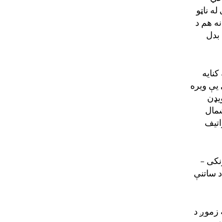
له ناټو
ه هم د
بدل
کنایه
 یې
ویره
ویډن
شمال
تیف
نکی –
د ساتنې
 زموږ د