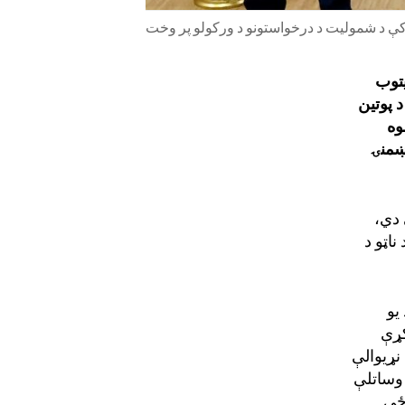
ټو کې د شمولیت د درخواستونو د ورکولو پر وخت
توب
د پوتین
وه
ښمنۍ
 دي،
ناټو د
 یو
ړې
نړیوالې
و
ساتل
ې
وځي