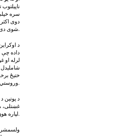
ناپیلتوب
ت
سره خپلې
دوی اکثری
شوی دی.
د اوکراین
داده چې 
لر
له ا
و غو
شامل
ید
ل ب
ختیځ برخه
کولو کې مرسته کوي.
وروستي
د پوتین د
غښتلی، مت
دی.
لپاره هو
ولسمشر ب