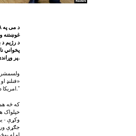
د می په
۸
غوښتنه وک
د
رژیم د ب
پخواني
نا
پیاوړی شي.
پر وړاند
ولسمشر ج
«
فنلنډ او
امریکا د امنیت بنسټ دی."
که څه هم 
خپلواک هی
وکړې
- ی
جګړې ورو
او له پوځ