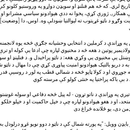
اریخ لري. که څه هم فنلنډ او سویډن دواړو په وروستیو کلونو کې 
 همکارۍ ژورې کړې،
پخوا
نه د
دې
هېوادونو سیاسي مشرانو او ن
ت وګړو د ناټو غړيتوب ته لېوالتیا ښودلې
وه
. اوس، دا
[وضعیت]
 په وړاندې د کرملین د انتخابي وحشیانه جګړې څخه یو
ه لانجمنه 
و
لادیمیر پوتین د هغه څه
د مخنیوي لپاره
چې ادعا یې ک
وله او ترې
ښتل یې
مخنیوی یې وکړي
هغه
: د ناټو پراخ
ید
ل
و
. د فنلینډ او س
ه د دریو بالتیک هیوادونو امنیت پیاوړی کړي چې دا مهال د ناټو 
 جوړوي او د کولا ټاپو څخه د
شمالي قطب په لور
د روسیې فدرا
د بې باکه
پراختیا
په خنثی
 تیري په
وړاندې
د ناتو
تړون -
له پیل څخه دفاعي او سوله غوښتو
حد، او د هغو هیوادونو لپاره چې د خپل حاکمیت او د خپلو خلکو 
ډمن دی، یو ځلانده
څراغ
ایډن وویل: "په
پورته
شمال کې د ناټو د دوو نویو غړو درلودل به