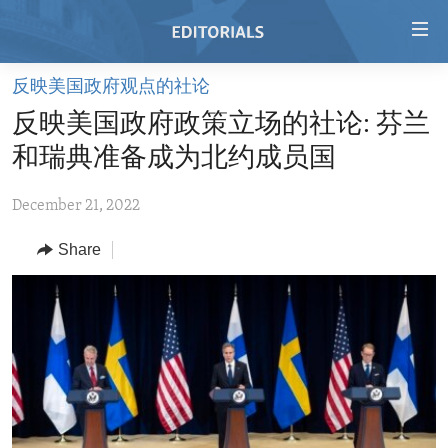
Accessibility
links
Skip
反映美国政府观点的社论
to
HOME
反映美国政府政策立场的社论: 芬兰
main
VIDEO
content
和瑞典准备成为北约成员国
RADIO
Skip
to
December 21, 2022
REGIONS
main
Share
TOPICS
AFRICA
Navigation
Skip
ARCHIVE
AMERICAS
HUMAN RIGHTS
to
ABOUT US
ASIA
SECURITY AND DEFENSE
Search
EUROPE
AID AND DEVELOPMENT
FOLLOW US
MIDDLE EAST
DEMOCRACY AND GOVERNANCE
ECONOMY AND TRADE