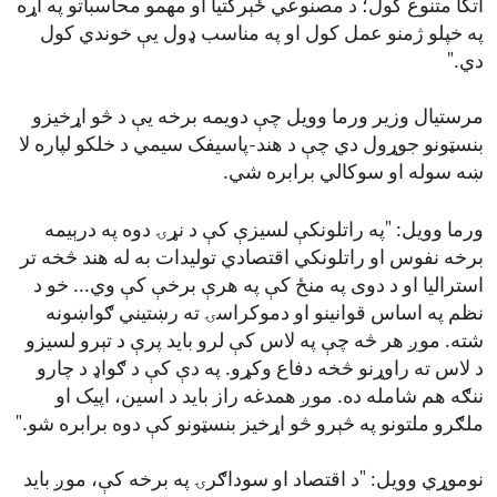
اتکا متنوع کول؛ د مصنوعي ځېرکتیا او مهمو محاسباتو په اړه
په خپلو ژمنو عمل کول او په مناسب ډول یې خوندي کول
دي."
مرستیال وزیر ورما وویل چې دویمه برخه یې د څو اړخیزو
بنسټونو جوړول دي چې د هند-پاسیفک سیمي د خلکو لپاره لا
ښه سوله او سوکالي برابره شي.
ورما وویل: "په راتلونکې لسیزې کې د نړۍ دوه په درېیمه
برخه نفوس او راتلونکي اقتصادي تولیدات به له هند څخه تر
استرالیا او د دوی په منځ کې په هرې برخې کې وي... خو د
نظم په اساس قوانینو او دموکراسۍ ته رښتیني ګواښونه
شته. موږ هر څه چې په لاس کې لرو باید پرې د تېرو لسیزو
د لاس ته راوړنو څخه دفاع وکړو. په دې کې د ګواډ د چارو
ننګه هم شامله ده. موږ همدغه راز باید د اسین، اپیک او
ملګرو ملتونو په څېرو څو اړخیز بنسټونو کې دوه برابره شو."
نوموړي وویل: "د اقتصاد او سوداګرۍ په برخه کې، موږ باید