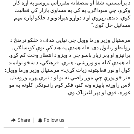
د پرانیستي، شفا او منصفانه مقرراتي پروسو په اړه کار
وکړو، چې سوداګرۍ په کې په مساوي بازار کې فعالیت
کوي، دندې زېږوي او د دواړو هېوادونو د خلکو لپاره مهم
مسائیل حل کوي."
مرستیال وزیر ورما وویل چې نهايي هدف د خلکو ترمنځ د
روابطو زیاتول دی: «له همدې په هند کې نوې کونسلګرۍ
پرانیزو او ډېر زیار باسو چې د ویزو د انتظار وخت کم کړو.
له همدې کبله مو ورزشي، هنري، فرهنګي، د ښځو توانمند
کول او نور فعالیتونه زیات کړي.» مرستیال وزیر ورما وویل:
«تر څو پورې چې موږ راضي نه یو او د تېرې پېړۍ وروستۍ
لاس راوړنه بابیزه ونه ګڼو، فکر کوم راتلونکي کلونه به مو
غوره، قوي او ډېر اغیزناک وي.
Share
Follow us