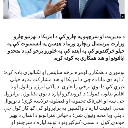
ENVIRONMENT AND HEALTH
IDEALS AND INSTITUTIONS
د مدیریت او سرچېنو په چارو کې د امریکا د بهرنیو چارو
وزارت مرستیال ریچارډ ورما د هډسن په انستیتیوت کې په
خپلو څرګندونو کې په اینده کې په څلورو برخو کې د متحدو
ایالتونو او هند همکاري په ګوته کړه.
نوموړي د همکارۍ لومړه برخه ساینس او تکنالوژي یاده کړه:
"دا په دې مانا ده چې د امریکا او هند مشارکت به په خپلې
غېږې کې دا نوې برخې رانغاړي: د پاکې انرژۍ زیاتول او د
اقلیم بدلون کمول؛ د کروندګرو لپاره د نوې تکنالوژۍ برابرول
چې ښه او اغیزناک تخمونه او فصلونه ترلاسه کړي؛ د نړیوال
صحي امنیت لپاره د واکسین په برابرولو کې ګډ کار کول چې
د بلې وبا مخه ونیول شي؛ د حیاتي منرالونو د انتقال د بهیر
خوندي کول، د سمي-کنډکټرونو د تولید لپاره د سرچېنو او