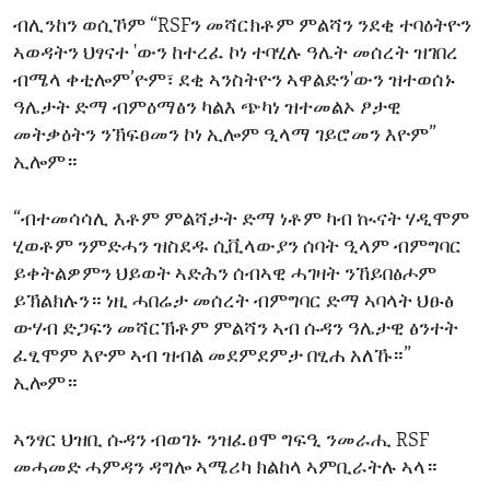
ብሊንከን ወሲኾም “RSFን መሻርክቶም ምልሻን ንደቂ ተባዕትዮን
ኣወዳትን ህፃናተ 'ውን ከተረፈ ኮነ ተባሂሉ ዓሌት መሰረት ዝገበረ
ብሜላ ቀቲሎም’ዮም፣ ደቂ ኣንስትዮን ኣዋልድን'ውን ዝተወሰኑ
ዓሌታት ድማ ብምዕማፅን ካልእ ጭካነ ዝተመልኦ ፆታዊ
መትቃዕትን ንኽፍፀመን ኮነ ኢሎም ዒላማ ገይሮመን እዮም”
ኢሎም።
“ብተመሳሳሊ እቶም ምልሻታት ድማ ነቶም ካብ ኲናት ሃዲሞም
ሂወቶም ንምድሓን ዝስደዱ ሲቪላውያን ሰባት ዒላም ብምግባር
ይቀትልዎምን ህይወት ኣድሕን ሰብኣዊ ሓገዛት ንኸይበፅሖም
ይኽልክሉን። ነዚ ሓበሬታ መሰረት ብምግባር ድማ ኣባላት ህፁፅ
ውሃብ ድጋፍን መሻርኽቶም ምልሻን ኣብ ሱዳን ዓሌታዊ ፅንተት
ፈፂሞም እዮም ኣብ ዝብል መደምደምታ በፂሐ አለኹ።”
ኢሎም።
ኣንፃር ህዝቢ ሱዳን ብወገኑ ንዝፈፀሞ ግፍዒ ንመራሒ RSF
መሓመድ ሓምዳን ዳግሎ ኣሜሪካ ክልከላ ኣምቢራትሉ ኣላ።