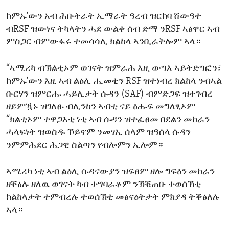
ከምኡ'ውን አብ ሕቡትራት ኢማራት ዓረብ ዝርከባ ሸውዓተ
ብRSF ዝውነና ትካላትን ሓደ ውልቀ ሰብ ድማ ንRSF ኣፅዋር ኣብ
ምስጋር ብምውፋሩ ተመሳሳሊ ክልከላ ኣንቢራትሎም ኣላ።
“ኣሜሪካ ብኽልቲኦም ወገናት ዝምራሕ እዚ ውግእ ኣይትድግፎን፣
ከምኡ'ውን እዚ ኣብ ልዕሊ ሒመቲን RSF ዝተነብረ ክልከላ ንብኣል
ቡርሃን ዝምርሑ ሓይሊታት ሱዳን (SAF) ብምድጋፍ ዝተገብረ
ዘይምዃኑ ዝገለፁ ብሊንከን ኣብቲ ናይ ፅሑፍ መግለፂኦም
“ክልቲኦም ተዋጋእቲ ነቲ ኣብ ሱዳን ዝተፈፀመ በደልን መከራን
ሓላፍነት ዝወስዱ ኾይኖም ንመፃኢ ሰላም ዝዓሰላ ሱዳን
ንምምሕደር ሕጋዊ ስልጣን የብሎምን ኢሎም።
ኣሜሪካ ነቲ ኣብ ልዕሊ ሱዳናውያን ዝፍፀም ዘሎ ግፍዕን መከራን
ዘቐፅሉ ዘለዉ ወገናት ካብ ተግባራቶም ንኽቑጠቡ ተወሰኽቲ
ክልከላታት ተምብረሉ ተወሰኽቲ መፅናዕትታት ምክያዳ ትቕፅለሉ
ኣላ።