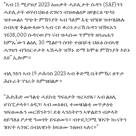
“ኣብ 15 ሚያዝያ 2023 ዕጡቃት ሓይሊታት ሱዳን (SAF)ንን
ENVIRONMENT AND HEALTH
ሓይሊታት ወሃብ ህፁፅ ደገፍን ብዝወልዕዎ ዘየቋርፅ ጭካነ
IDEALS AND INSTITUTIONS
ዝተመልኦ ግጭት ምኽንያት ኣብ ዓለም እቲ ዝዓበየ ዝተባህለሉ
ሰብኣዊ ቅልውላውን ኣብ ናይ ቀረባ ታሪኽ ሱዳን ዝኸፍአን
ን638,000 ሱዳናውያን ናብ ዝሓሰመ ጥምየት ዘሳጠሐን
ከምኡ’ውን ልዕሊ 30 ሚልዮን ሰባት ተፀበይቲ ህፁፅ ሰብኣዊ
ሓገዝን ብዓሰርተታት ኣሽሓት ዝኾኑ ድማ ክሞቱ ምኽንያት ኮይኑ
እዩ” ኢሎም።
ብሊንከን ኣብ 19 ታሕሳስ 2023 ኣብ ቅድሚ ቤትምኽሪ ፀጥታ
ሕቡራት ሃገራት ከምዝበልዎ።
“ሕድሕድ መዓልቲ ሓደስቲ ግፍዕታት ዝረኣየሉ፣ ኣብ ልዕሊ
ሆስፒታላት፣ ዕዳጋ፣ ኣብ መዕቆቢ ተመዛበልቲ መጥቃዕቲ
ዝፍፀመሉን መርሸንትን፣ ደቂ ኣንስትዮን ኣዋልድን ብቃላት
ዘይግለፅ ፆታዊ ዓመፃት ይፍፀመን። ብተደጋጋሚ ገበናት ኲናትን
ገበናት ኣንፃር ሰብአዊነት ክፍፀሙ ንዕዘብ ኣለና።”