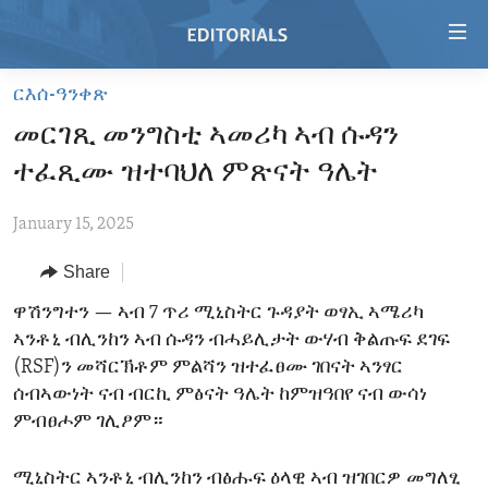
Accessibility
links
Skip
ርእሰ-ዓንቀጽ
to
HOME
መርገጺ መንግስቲ ኣመሪካ ኣብ ሱዳን
main
VIDEO
content
ተፈጺሙ ዝተባህለ ምጽናት ዓሌት
RADIO
Skip
to
January 15, 2025
REGIONS
main
Share
TOPICS
AFRICA
Navigation
Skip
ARCHIVE
ዋሽንግተን —
ኣብ 7 ጥሪ ሚኒስትር ጉዳያት ወፃኢ ኣሜሪካ
AMERICAS
HUMAN RIGHTS
to
ኣንቶኒ ብሊንከን ኣብ ሱዳን ብሓይሊታት ውሃብ ቅልጡፍ ደገፍ
ABOUT US
ASIA
SECURITY AND DEFENSE
Search
(RSF)ን መሻርኽቶም ምልሻን ዝተፈፀሙ ገበናት ኣንፃር
EUROPE
AID AND DEVELOPMENT
ሰብኣውነት ናብ ብርኪ ምፅናት ዓሌት ከምዝዓበየ ናብ ውሳነ
FOLLOW US
ምብፀሖም ገሊፆም።
MIDDLE EAST
DEMOCRACY AND GOVERNANCE
ECONOMY AND TRADE
ሚኒስትር ኣንቶኒ ብሊንከን ብፅሑፍ ዕላዊ ኣብ ዝገበርዎ መግለፂ