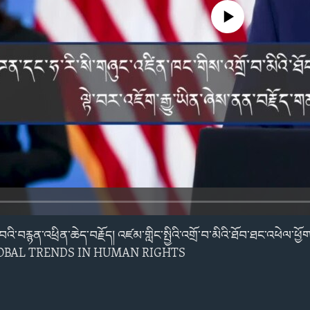
No media source currently avail
ང་བའི་བརྙན་འཕྲིན་ཆེད་བརྗོད། འཛམ་གླིང་སྤྱིའི་འགྲོ་བ་མིའི་ཐོབ་ཐང་འཕེལ་
LOBAL TRENDS IN HUMAN RIGHTS