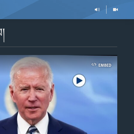
ས།
EMBED