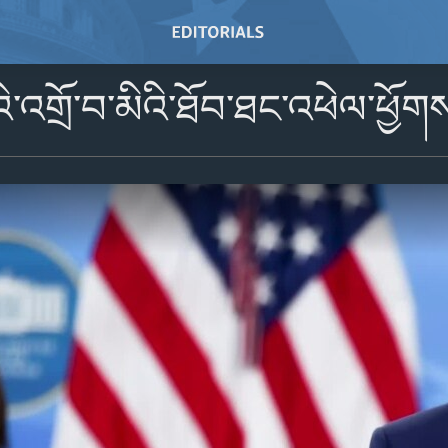
ིའི་འགྲོ་བ་མིའི་ཐོབ་ཐང་འཕེལ་ཕྱོག