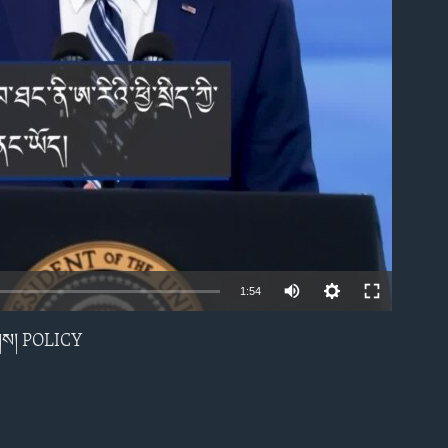
able
1:54
ཕྱོགས། POLICY
EMBED