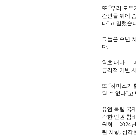
또 “우리 모두
간인들 뒤에 
다”고 말했습
그들은 수년 
다.
왈츠 대사는 “
공격적 기반 
또 “하마스가
될 수 없다”고
유엔 독립 국
각한 인권 침해
원회는 2024
된 처형, 심