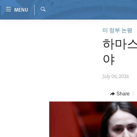
Accessibility
MENU
links
Search
Skip
HOME
미 정부 논평
to
VIDEO
main
하마스
content
RADIO
Skip
야
REGIONS
to
main
TOPICS
AFRICA
July 06, 2026
Navigation
ARCHIVE
AMERICAS
HUMAN RIGHTS
Skip
to
ABOUT US
Share
ASIA
SECURITY AND DEFENSE
Search
EUROPE
AID AND DEVELOPMENT
MIDDLE EAST
DEMOCRACY AND GOVERNANCE
ECONOMY AND TRADE