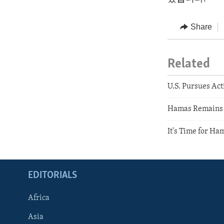
Share
Related
U.S. Pursues Act
Hamas Remains t
It's Time for Ha
EDITORIALS
Africa
Asia