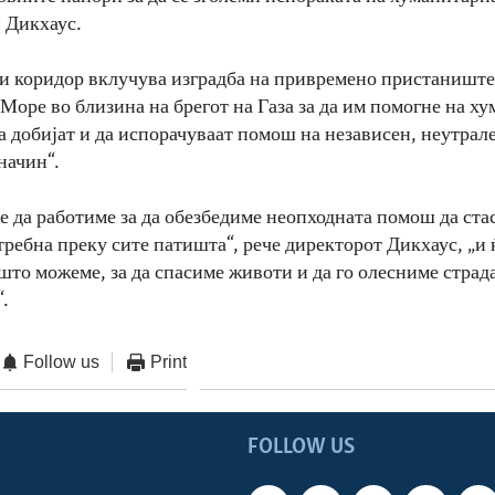
и Дикхаус.
и коридор вклучува изградба на привремено пристаниште
Море во близина на брегот на Газа за да им помогне на х
а добијат и да испорачуваат помош на независен, неутрале
начин“.
 да работиме за да обезбедиме неопходната помош да ста
отребна преку сите патишта“, рече директорот Дикхаус, „и
 што можеме, за да спасиме животи и да го олесниме страд
“.
Follow us
Print
FOLLOW US