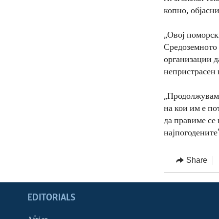
копно, објасн
„Овој поморск
Средоземното 
организации д
непристрасен 
„Продолжуваме
на кои им е п
да правиме се
најпогодените
Share
EDITORIALS