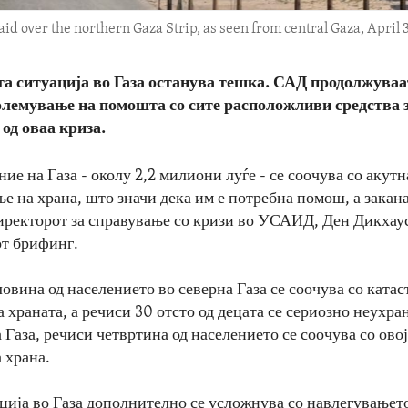
id over the northern Gaza Strip, as seen from central Gaza, April 
а ситуација во Газа останува тешка. САД продолжуваа
големување на помошта со сите расположливи средства 
 од оваа криза.
ие на Газа - околу 2,2 милиони луѓе - се соочува со акут
е на храна, што значи дека им е потребна помош, а закана
директорот за справување со кризи во УСАИД, Ден Дикхаус
т брифинг.
овина од населението во северна Газа се соочува со ката
 храната, а речиси 30 отсто од децата се сериозно неухран
 Газа, речиси четвртина од населението се соочува со овој
 храна.
ција во Газа дополнително се усложнува со навлегувањет