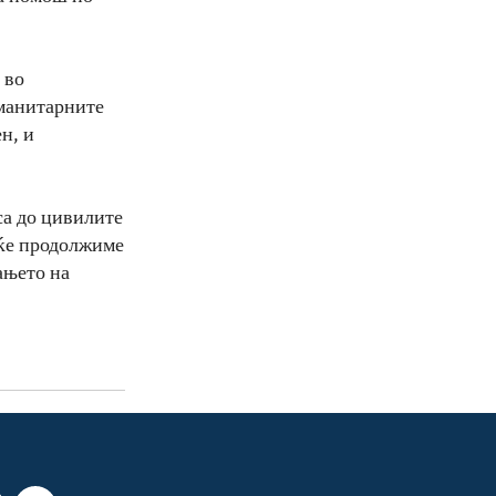
 во
уманитарните
н, и
са до цивилите
 ќе продолжиме
ањето на