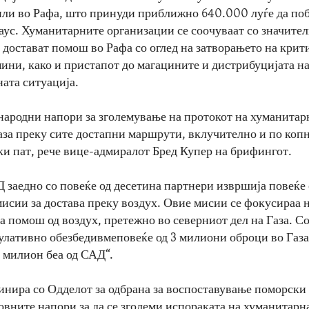
или во Рафа, што принуди приближно 640.000 луѓе да поб
хаус. Хуманитарните организации се соочуваат со значите
 достават помош во Рафа со оглед на затворањето на крит
ини, како и пристапот до магацините и дистрибуцијата н
ата ситуација.
ународни напори за зголемување на протокот на хуманитар
аза преку сите достапни маршрути, вклучително и по коп
ски пат, рече вице-адмиралот Бред Купер на брифингот.
Д заедно со повеќе од десетина партнери извршија повеќе 
исии за достава преку воздух. Овие мисии се фокусираа 
а помош од воздух, претежно во северниот дел на Газа. С
улативно обезбедивмеповеќе од 3 милиони оброци во Газа,
н милион беа од САД“.
ира со Одделот за одбрана за воспоставување поморски 
ковните напори за да се зголеми испораката на хуманитар