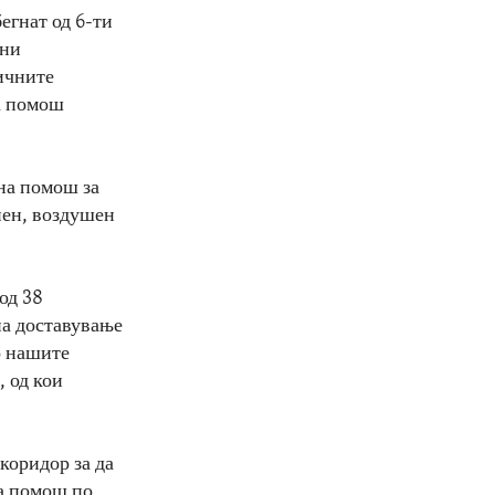
егнат од 6-ти
лни
ичните
а помош
на помош за
нен, воздушен
од 38
на доставување
о нашите
 од кои
коридор за да
на помош по