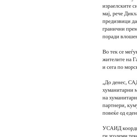
израелските с
мај, рече Дик
предизвици да
гранични прем
поради влошен
Во тек се меѓ
жителите на Г
и сега по мор
„До денес, СА
хуманитарни м
на хуманитарн
партнери, кум
повеќе од еде
УСАИД координ
ги зголеми те