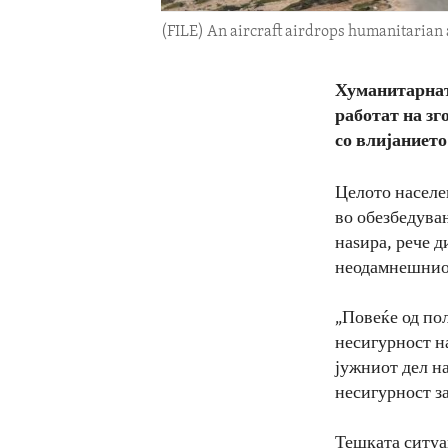
(FILE) An aircraft airdrops humanitarian a
Хуманитарнат
работат на з
со влијанието
Целото населен
во обезбедувањ
наѕира, рече 
неодамнешнио
„Повеќе од пол
несигурност на
јужниот дел на
несигурност за
Тешката ситуа