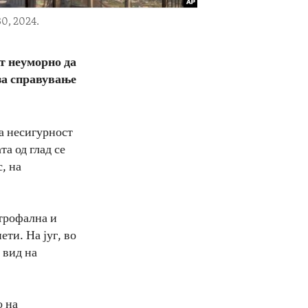
30, 2024.
т неуморно да
за справување
на несигурност
та од глад се
, на
строфална и
ети. На југ, во
 вид на
о на