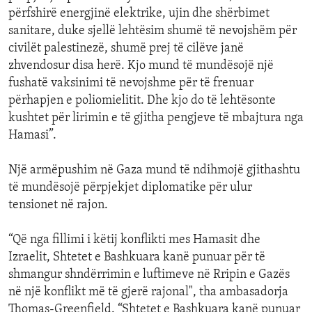
përfshirë energjinë elektrike, ujin dhe shërbimet
sanitare, duke sjellë lehtësim shumë të nevojshëm për
civilët palestinezë, shumë prej të cilëve janë
zhvendosur disa herë. Kjo mund të mundësojë një
fushatë vaksinimi të nevojshme për të frenuar
përhapjen e poliomielitit. Dhe kjo do të lehtësonte
kushtet për lirimin e të gjitha pengjeve të mbajtura nga
Hamasi”.
Një armëpushim në Gaza mund të ndihmojë gjithashtu
të mundësojë përpjekjet diplomatike për ulur
tensionet në rajon.
“Që nga fillimi i këtij konflikti mes Hamasit dhe
Izraelit, Shtetet e Bashkuara kanë punuar për të
shmangur shndërrimin e luftimeve në Rripin e Gazës
në një konflikt më të gjerë rajonal", tha ambasadorja
Thomas-Greenfield. “Shtetet e Bashkuara kanë punuar