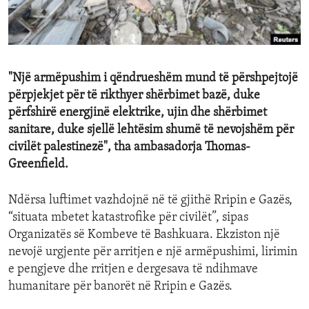
ENVIRONMENT AND HEALTH
IDEALS AND INSTITUTIONS
"Një armëpushim i qëndrueshëm mund të përshpejtojë
përpjekjet për të rikthyer shërbimet bazë, duke
përfshirë energjinë elektrike, ujin dhe shërbimet
sanitare, duke sjellë lehtësim shumë të nevojshëm për
civilët palestinezë", tha ambasadorja Thomas-
Greenfield.
Ndërsa luftimet vazhdojnë në të gjithë Rripin e Gazës,
“situata mbetet katastrofike për civilët”, sipas
Organizatës së Kombeve të Bashkuara. Ekziston një
nevojë urgjente për arritjen e një armëpushimi, lirimin
e pengjeve dhe rritjen e dergesava të ndihmave
humanitare për banorët në Rripin e Gazës.