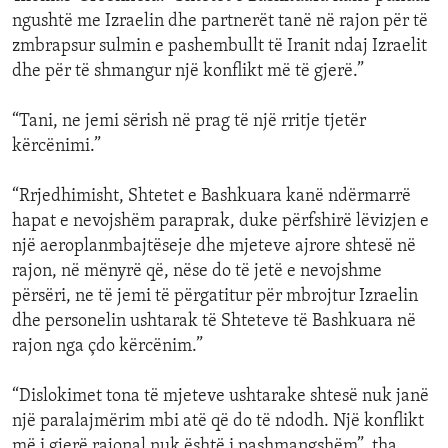
ngushtë me Izraelin dhe partnerët tanë në rajon për të
zmbrapsur sulmin e pashembullt të Iranit ndaj Izraelit
dhe për të shmangur një konflikt më të gjerë.”
“Tani, ne jemi sërish në prag të një rritje tjetër
kërcënimi.”
“Rrjedhimisht, Shtetet e Bashkuara kanë ndërmarrë
hapat e nevojshëm paraprak, duke përfshirë lëvizjen e
një aeroplanmbajtëseje dhe mjeteve ajrore shtesë në
rajon, në mënyrë që, nëse do të jetë e nevojshme
përsëri, ne të jemi të përgatitur për mbrojtur Izraelin
dhe personelin ushtarak të Shteteve të Bashkuara në
rajon nga çdo kërcënim.”
“Dislokimet tona të mjeteve ushtarake shtesë nuk janë
një paralajmërim mbi atë që do të ndodh. Një konflikt
më i gjerë rajonal nuk është i pashmangshëm”, tha