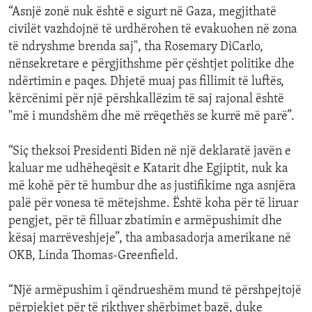
“Asnjë zonë nuk është e sigurt në Gaza, megjithatë
civilët vazhdojnë të urdhërohen të evakuohen në zona
të ndryshme brenda saj", tha Rosemary DiCarlo,
nënsekretare e përgjithshme për çështjet politike dhe
ndërtimin e paqes. Dhjetë muaj pas fillimit të luftës,
kërcënimi për një përshkallëzim të saj rajonal është
"më i mundshëm dhe më rrëqethës se kurrë më parë”.
“Siç theksoi Presidenti Biden në një deklaratë javën e
kaluar me udhëheqësit e Katarit dhe Egjiptit, nuk ka
më kohë për të humbur dhe as justifikime nga asnjëra
palë për vonesa të mëtejshme. Është koha për të liruar
pengjet, për të filluar zbatimin e armëpushimit dhe
kësaj marrëveshjeje”, tha ambasadorja amerikane në
OKB, Linda Thomas-Greenfield.
“Një armëpushim i qëndrueshëm mund të përshpejtojë
përpjekjet për të rikthyer shërbimet bazë, duke