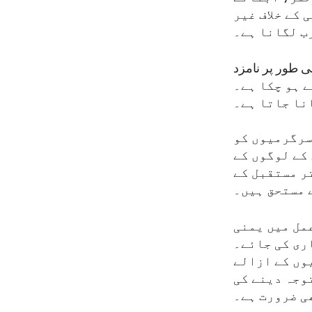
کے خلاف غیر
ب لگانا ہے۔
ی طور پر نامزد
ا اعلان کیا اور جس کا اطلاق 16 فروری سے ہو چکا ہے۔
نا جاتا ہے۔
سرگرمیوں کو
کے لوگوں کے
ر مستقبل کے
 مستحق ہیں۔
عمل میں یمنی
ری کی جائے۔
وں کے ازالے
توجہ دینے کی
ی ضرورت ہے۔