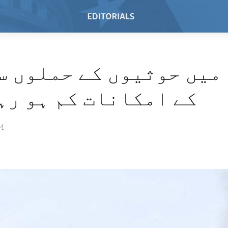
میں حوثیوں کے حملوں س
کے امکانات کم ہو رہ
24