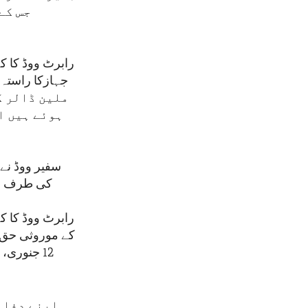
جس کے
رابرٹ ووڈ کا کہ
ملین ڈالر ک
ہوئے ہیں ا
سفیر ووڈ نے 
کی طرف سے
رابرٹ ووڈ کا ک
کے موروثی حق ک
اپنے دفاع