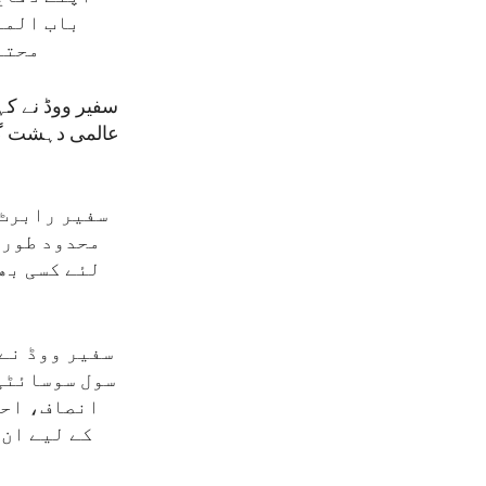
باب المن
محتا
سفیر ووڈ نے کہ
سفیر رابرٹ 
محدود طور 
لئے کسی بھ
سفیر ووڈ نے 
سول سوسائٹی 
انصاف، احت
کے لیے ان 