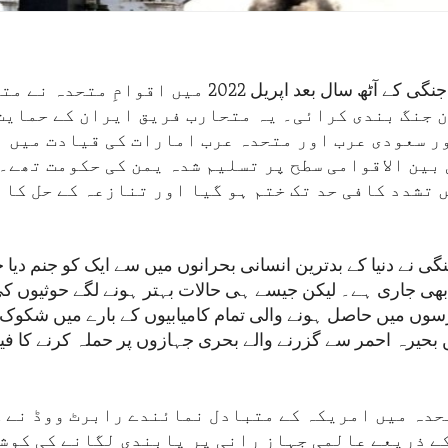
یمن میں خانہ جنگی کے آٹھ سال بعد اپریل 2022 میں اق
 جنگ بندی کرائی۔ یہ متحارب فریق ایران کے حمایت
ر سعودی عرب اور متحدہ عرب امارات کی قیادت میں ا
بین الاقوامی سطح پر تسلیم شدہ یمن کی حکومت تھے۔ 
 تشدد کافی حد تک ختم ہو گیا اور تنازعہ کے حل کا 
نگی نے دنیا کے بدترین انسانی بحرانوں میں سے ایک کو جنم دیا 
 بھی جاری ہے۔ لیکن جیسے ہی حالات بہتر ہونے لگے حوثیوں کی
سوں میں حاصل ہونے والی تمام کامیابیوں کے بارے میں شکوک پ
ں بحیرہ احمر سے گزرنے والے بحری جہازوں پر حملہ کرنے کا ف
حدہ میں امریکہ کے متبادل نمائندے رابرٹ ووڈ نے ک
ے ذریعے عالمی جہاز رانی پر پابندی لگانے کی کوشش