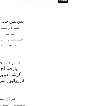
کے درمیان
باغی او
حمایت والی 
نتیجے میں
تاہم خانہ ج
باوجود آج
گزشتہ دو بر
کارروائیوں می
اقوامِ مت
بحیرہ احمر ک