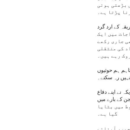
 بڑھتی ہوئی
نا پڑتا ہے۔
یقہ کے ارد گرد
ور ایندھن کے اخراجات میں ایک
ی جاری رکھے
د کی منتقلی
وک رہے ہیں۔
تاہم ہم حوثیوں
نہیں رہ سکتے۔
ہ نے اپنے دفاع
ن کے بارے میں
خطوط میں بتایا
گیا ہے۔
حمر، آبنائے