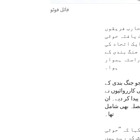
فائل فوٹو
وامِ متحدہ نے متحارب فریقوں
 یافتہ حوثی
یک اتحاد کی
جنگ بندی کے
راستہ ہموار
ہوا۔
جو جنگ بندی کے
 کارروائیوں نے
یدا کر دیے۔ ان
یصلہ بھی شامل
تھا۔
ہا کہ ’’حوثی
 کر رہے ہیں