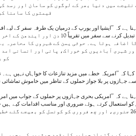
 نتیجے میں دنیا بھر کے لوگوں کو سامان اور رسد کی
قیمتوں کا سامنا کر
نا ہے کہ ’’ایشیا اور یورپ کے درمیان یک طرفہ سفر کے لیے افر
جہازکا راستہ تبدیل کرنے سے سفر میں تقریباً 10 دن ا
ا اضافہ ہوتا ہے۔ حوثی یمن کے شہروں کا محاصرہ بھ
ور شہری آبادیوں کو خوراک، پانی اور انسانی امدا
کو ر
کہا کہ ’’امریکہ خطے میں مزید تنازعات کا خواہاں نہیں ہے۔ 
 جہازوں پر بلا جواز حملوں کے تناظر میں خاموش تماشائی 
ہنا ہے کہ ’’امریکی بحری جہازوں پر حملوں کے جواب میں امریک
و استعمال کرتے ہوئے ضروری اور مناسب اقدامات کیے ہیں ج
12 جنوری، 26 جنوری، اور چھ فروری کو کونسل کو بھیجے گئے 
 میں کیے گئے ان حملوں کا مقصد حوثیوں کی بحیرہ ا