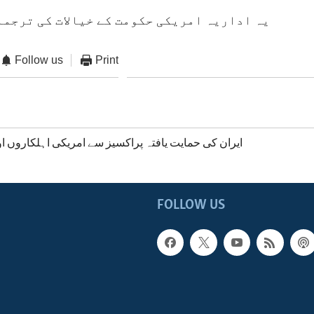
یہ اداریہ امریکی حکومت کے خیالات کی ترجما
Follow us
Print
ایران کی حمایت یافتہ پراکسیز سے امریکی اہلکاروں او
FOLLOW US