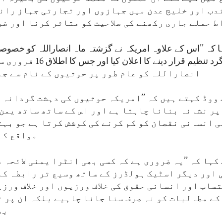
دب اور خلیج عدن میں جہازوں اور تجارتی جہاز رانی 
ط حملے جاری رکھنے کی صلاحیت کو متاثر کرنا اور ضر
ا کہ ’’اس کے علاوہ امریکہ نے گزشتہ ماہ انصاراللہ کو خصوص
عالمی دہشت گرد تنظیم قرار دینے ک
انصاراللہ کو عام طور پر حوثیوں کے نام سے جا
ووڈ کہتے ہیں کہ ’’امریکہ حوثیوں کی دہشت گردانہ 
پر نشانہ بنانا چاہتا ہے اور اس کے ساتھ ساتھ یمن 
ی انسانی نقصان کو کم کرنے کی کوشش کرتا ہے جو بہت
مواقع کے
کہا کہ ’’یہ ضروری ہے کہ کسی بھی انٹرا یمنی لائحہ 
اور دیگر اسٹیک ہولڈرز کے ساتھ وسیع تر رابطہ کا
ساب اور انسانی حقوق کی خلاف ورزیوں اور خلاف ورزی
کے مطالبات کو نہ صرف سنا جانا چاہیے بلکہ ان پر 
بھ