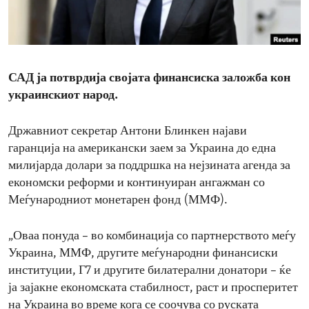
ENVIRONMENT AND HEALTH
IDEALS AND INSTITUTIONS
САД ја потврдија својата финансиска заложба кон
украинскиот народ.
Државниот секретар Антони Блинкен најави
гаранција на американски заем за Украина до една
милијарда долари за поддршка на нејзината агенда за
економски реформи и континуиран ангажман со
Меѓународниот монетарен фонд (ММФ).
„Оваа понуда – во комбинација со партнерството меѓу
Украина, ММФ, другите меѓународни финансиски
институции, Г7 и другите билатерални донатори – ќе
ја зајакне економската стабилност, раст и просперитет
на Украина во време кога се соочува со руската