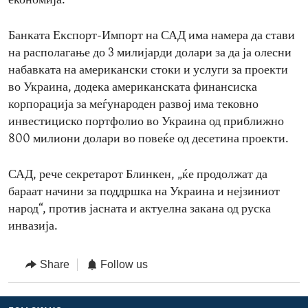
економија.
Банката Експорт-Импорт на САД има намера да стави
на располагање до 3 милијарди долари за да ја олесни
набавката на американски стоки и услуги за проекти
во Украина, додека американската финансиска
корпорација за меѓународен развој има тековно
инвестициско портфолио во Украина од приближно
800 милиони долари во повеќе од десетина проекти.
САД, рече секретарот Блинкен, „ќе продолжат да
бараат начини за поддршка на Украина и нејзиниот
народ“, против јасната и актуелна закана од руска
инвазија.
Share
Follow us