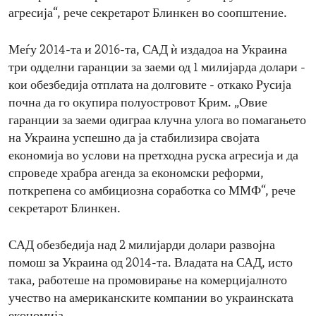
агресија“, рече секретарот Блинкен во соопштение.
Меѓу 2014-та и 2016-та, САД ѝ издадоа на Украина
три одделни гаранции за заеми од 1 милијарда долари -
кои обезбедија отплата на долговите - откако Русија
почна да го окупира полуостровот Крим. „Овие
гаранции за заеми одиграа клучна улога во помагањето
на Украина успешно да ја стабилизира својата
економија во услови на претходна руска агресија и да
спроведе храбра агенда за економски реформи,
поткрепена со амбициозна соработка со ММФ“, рече
секретарот Блинкен.
САД обезбедија над 2 милијарди долари развојна
помош за Украина од 2014-та. Владата на САД, исто
така, работеше на промовирање на комерцијалното
учество на американските компании во украинската