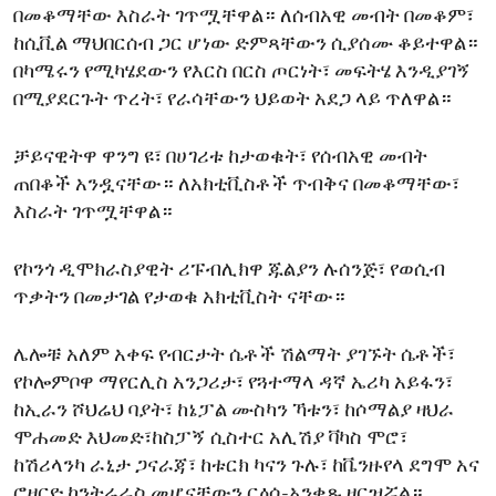
በመቆማቸው እስራት ገጥሟቸዋል። ለሰብአዊ መብት በመቆም፣
ከሲቪል ማህበርሰብ ጋር ሆነው ድምጻቸውን ሲያሰሙ ቆይተዋል።
በካሜሩን የሚካሄደውን የእርስ በርስ ጦርነት፣ መፍትሄ እንዲያገኝ
በሚያደርጉት ጥረት፣ የራሳቸውን ህይወት አደጋ ላይ ጥለዋል።
ቻይናዊትዋ ዋንግ ዩ፣ በሀገሪቱ ከታወቁት፣ የሰብአዊ መብት
ጠበቆች አንዷናቸው። ለአክቲቪስቶች ጥብቅና በመቆማቸው፣
እስራት ገጥሟቸዋል።
የኮንጎ ዲሞክራስያዊት ሪፑብሊክዋ ጁልያን ሉሰንጅ፣ የወሲብ
ጥቃትን በመታገል የታወቁ አክቲቪስት ናቸው።
ሌሎቹ አለም አቀፍ የብርታት ሴቶች ሽልማት ያገኙት ሴቶች፣
የኮሎምቦዋ ማየርሊስ አንጋሪታ፣ የጓተማላ ዳኛ ኤሪካ አይፋን፣
ከኢራን ሾህሬህ ባያት፣ ከኔፓል ሙስካን ኻቱን፣ ከሶማልያ ዛህራ
ሞሐመድ እህመድ፣ከስፓኝ ሲስተር አሊሽያ ቫካስ ሞሮ፣
ከሽሪላንካ ራኒታ ጋናራጃ፣ ከቱርክ ካናን ጉሉ፣ ከቬንዙየላ ደግሞ አና
ሮዛርዮ ኮንትሬራስ መሆናቸውን ርዕሰ-አንቀጹ ዘርዝሯል።