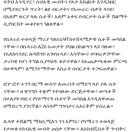
ፍትህ እንዲኖር፣ ሰብአዊ መብትና የጾታ እኩልነት እንዲከበር
ENVIRONMENT AND HEALTH
በሚያደርጉት ጥረት፣ ልዩ ብርታትና የአመራር ብቃት ላሳዩ፣
IDEALS AND INSTITUTIONS
በአለም ዙርያ ላሉ ሴቶች፣ አለም አቀፍ የብርታት ሴቶች ሽልማት
ሲያበርክት መቆየቱን ገልጸዋል።
የቤላሩስ ተወላጅ ማሪያ ካለስኒካቫ ከተሸላሚዎቹ ሴቶች መካከል
ናቸው። በቤላሩስ ለ26 አመታት ያህል በስልጣን ላይ ባለው፣
የአለክሳንደር ሉካሸንኮ አገዛዝ ላይ፣ እሳቸውና ተባባሪዎቻቸው
ታሪካዊ የሆነ ትግል ሲያካሄዱ ቆይተዋል። ከአጨቃጫቂው ምርጫ
በሁዋላም፣ ለሚገጥማቸው እስራት በብርታት ተጋፍጠዋል።
ፎዮ ፎዮ ኦንግ በርማ ውስጥ ለመሪነት በማደግ ላይ ያሉ ሴት
ናቸው። ዘ ዊንግስ ተቋም የተባለው ድርጅታቸው፣ ወጣቶች
በተለያዩ የዘርና የሃይማኖት ቡድኖች መካከል እንዲለዋወጡ
በማድረግ ያገናኛል። ለሰላም ግንባታና አእርቅም ይሰራል።
ሌላዋ ተሸልሚ ማክሲሚለን ንጎ እምቤ፣ የካሜሩን ተወላጅ
የታወቁ የሰብአዊ መብት ጠበቃ ናቸው። ለአክቲቪስቶች ጥብቅና