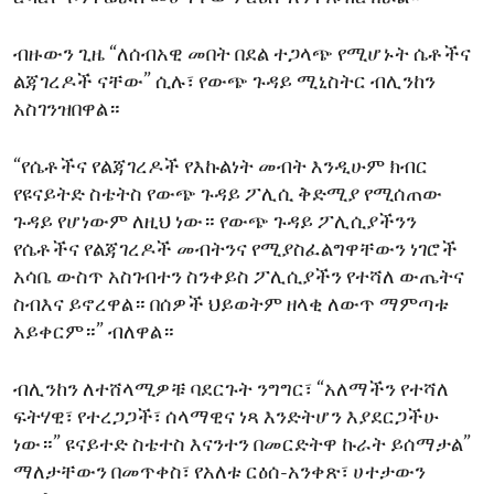
ብዙውን ጊዜ “ለሰብአዊ መበት በደል ተጋላጭ የሚሆኑት ሴቶችና
ልጃገረዶች ናቸው” ሲሉ፣ የውጭ ጉዳይ ሚኒስትር ብሊንከን
አስገንዝበዋል።
“የሴቶችና የልጃገረዶች የእኩልነት መብት እንዲሁም ክብር
የዩናይትድ ስቴትስ የውጭ ጉዳይ ፖሊሲ ቅድሚያ የሚሰጠው
ጉዳይ የሆነውም ለዚህ ነው። የውጭ ጉዳይ ፖሊሲያችንን
የሴቶችና የልጃገረዶች መብትንና የሚያስፈልግዋቸውን ነገሮች
አሳቤ ውስጥ አስገብተን ስንቀይስ ፖሊሲያችን የተሻለ ውጤትና
ስብእና ይኖረዋል። በሰዎች ህይወትም ዘላቂ ለውጥ ማምጣቱ
አይቀርም።” ብለዋል።
ብሊንከን ለተሸላሚዎቹ ባደርጉት ንግግር፣ “አለማችን የተሻለ
ፍትሃዊ፣ የተረጋጋች፣ ሰላማዊና ነጻ እንድትሆን እያደርጋችሁ
ነው።” ዩናይተድ ስቴተስ እናንተን በመርድትዋ ኩራት ይሰማታል”
ማለታቸውን በመጥቀስ፣ የአለቱ ርዕሰ-አንቀጽ፣ ሀተታውን