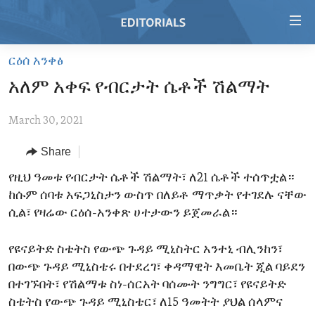
Accessibility
links
Skip
ርዕሰ አንቀፅ
to
HOME
አለም አቀፍ የብርታት ሴቶች ሽልማት
main
VIDEO
content
March 30, 2021
RADIO
Skip
to
REGIONS
Share
main
TOPICS
AFRICA
የዚህ ዓመቱ የብርታት ሴቶች ሽልማት፣ ለ21 ሴቶች ተሰጥቷል።
Navigation
ከሱም ሰባቱ አፍጋኒስታን ውስጥ በለይቶ ማጥቃት የተገደሉ ናቸው
Skip
ARCHIVE
AMERICAS
HUMAN RIGHTS
ሲል፣ የዛሬው ርዕሰ-አንቀጽ ሀተታውን ይጀመራል።
to
ABOUT US
ASIA
SECURITY AND DEFENSE
Search
የዩናይትድ ስቴትስ የውጭ ጉዳይ ሚኒስትር አንተኒ ብሊንከን፣
EUROPE
AID AND DEVELOPMENT
FOLLOW US
በውጭ ጉዳይ ሚኒስቴሩ በተደረገ፣ ቀዳማዊት እመቤት ጂል ባይደን
MIDDLE EAST
DEMOCRACY AND GOVERNANCE
በተገኙበት፣ የሽልማቱ ስነ-ሰርአት ባሰሙት ንግግር፣ የዩናይትድ
ስቴትስ የውጭ ጉዳይ ሚኒስቴር፣ ለ15 ዓመትት ያህል ሰላምና
ECONOMY AND TRADE