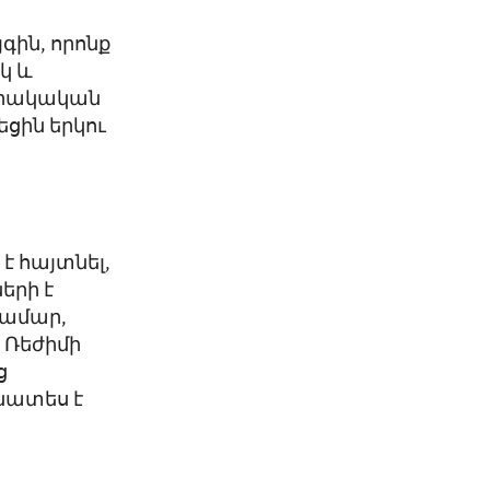
գին, որոնք
կ և
սարակական
ցին երկու
է հայտնել,
երի է
համար,
 Ռեժիմի
ց
նատես է