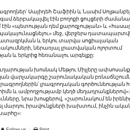
լրագրողներ՝ Սայիդեհ Շաֆիին և Նասիմ Սոլթանբեյ
ամ ձերբակալվել էին բողոքի ցույցերի ժամանա
 էին «պետության դեմ քարոզչության» և «հա
պակայունացնելու» մեջ, վերջերս դատապարտվե
տազրկման և երկու տարվա սոցիալական
կումների, ներառյալ լրատվական ոլորտում
թյան և երկրից հեռանալու արգելքը:
արության խոսնակ Մեթյու Միլլերը ափսոսանք 
կան վարչակարգը շարունակական բռնաճնշումն
լրագրողներին՝ լրագրողական գործունեության 
մն և ամբողջությամբ կեղծ մեղադրանքներով»:
ունները, նրա խոսքերով, «շարունակում են իրենի
լ մարդու իրավունքների խախտում, ինչին ակա
խարհը»:
Follow us
Print