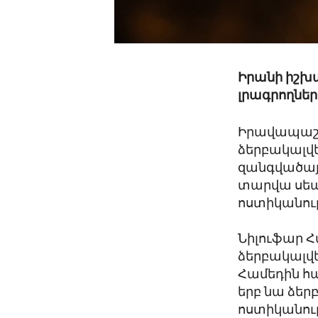
Իրանի իշխա
լրագրողներ
Իրավապաշտ
ձերբակալվե
զանգվածայի
տարվա սեպ
ոստիկանութ
Նիլուֆար 
ձերբակալվե
Համեդին հա
երբ նա ձեր
ոստիկանութ