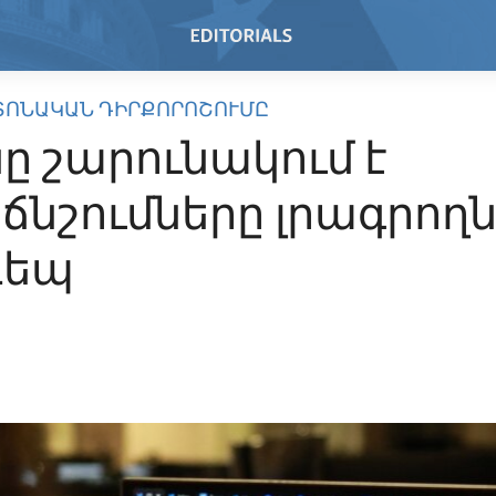
ՏՈՆԱԿԱՆ ԴԻՐՔՈՐՈՇՈՒՄԸ
ը շարունակում է
ճնշումները լրագրող
դեպ