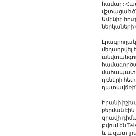
համար: Համ
վշտացած ծն
Ամինիի հու
ներկաների 
Լրագրողակ
մեղադրվել 
անվտանգութ
համագործակ
մահապատժի
դռների հետ
դատավճռին
Իրանի իշխա
բերման էին
գրավի դիմա
թվում են Te
և ազատ լր