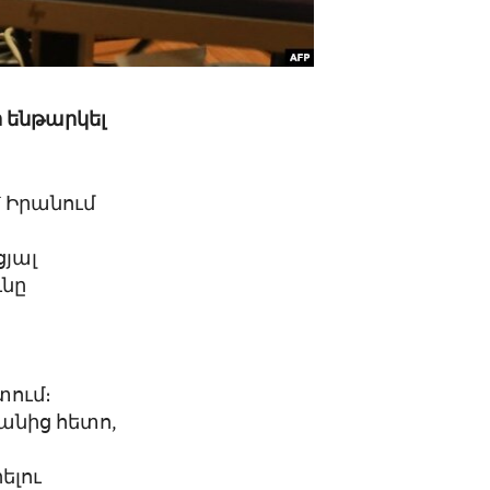
ի ենթարկել
 Իրանում
ցյալ
ւնը
տում։
բանից հետո,
ելու