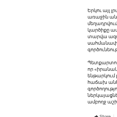
Երկու այլ 
առաջին անգ
մեղադրվում
կարծիքը ա
տարվա ազա
սահմանափա
գործունեու
Պետքարտուղ
որ «իրանա
ենթարկում 
հաճախ անհի
գործողությ
ներկայացնե
ամբողջ աշ
Share