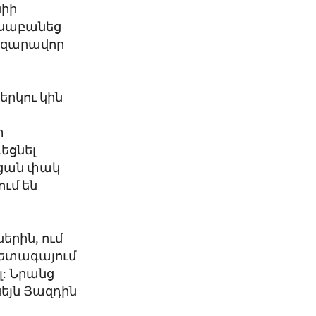
նիի
ւսաբանեց
հազարավոր
րկու կին
տ
եցնել
ացան փակ
ւմ են
երին, ում
 հետագայում
լ: Նրանց
սեյն Յազդին