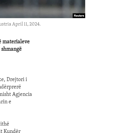
stria April 11, 2024.
së materialeve
të shmangë
, Drejtori i
 ndërprerë
misht Agjencia
rin e
jithë
it Kundër