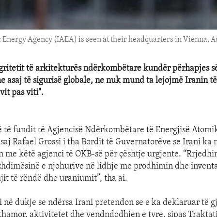
c Energy Agency (IAEA) is seen at their headquarters in Vienna, Au
tegritetit të arkitekturës ndërkombëtare kundër përhapjes 
 asaj të sigurisë globale, ne nuk mund ta lejojmë Iranin 
vit pas viti".
ë të fundit të Agjencisë Ndërkombëtare të Energjisë Atomike
saj Rafael Grossi i tha Bordit të Guvernatorëve se Irani ka
me këtë agjenci të OKB-së për çështje urgjente. “Rrjedhi
hdimësinë e njohurive në lidhje me prodhimin dhe inventa
jit të rëndë dhe uraniumit”, tha ai.
i në dukje se ndërsa Irani pretendon se e ka deklaruar të g
thamor, aktivitetet dhe vendndodhjen e tyre, sipas Traktat