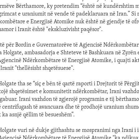
Armëve Bërthamore, ky pretendim “është në kundërshtim me
grimcat e uraniumit në vende të padeklaruara në Iran.” Si r
ombëtare e Energjisë Atomike nuk është në gjendje të ofro
amor i Iranit është "ekskluzivisht paqësor".
të për Bordin e Guvernatorëve të Agjencisë Ndërkombëtare
a Holgate, ambasadorja e Shteteve të Bashkuara në Zyrën 
gjencinë Ndërkombëtare të Energjisë Atomike, i quajti akt
ranit "thellësisht shqetësuese".
gate tha se “siç e bën të qartë raporti i Drejtorit të Përgj
jtojë shqetësimet e komunitetit ndërkombëtar, Irani vazhdo
gabuar. Irani vazhdon të zgjerojë programin e tij bërthamor
 centrifugash të avancuara dhe të prodhojë uranium shum
uk ka asnjë qëllim të besueshëm”.
lgate vuri në dukje gjithashtu se mospranimi nga Irani i 
Agjencisë Ndërkombëtare të Energjisë Atomike "ka ndikuar