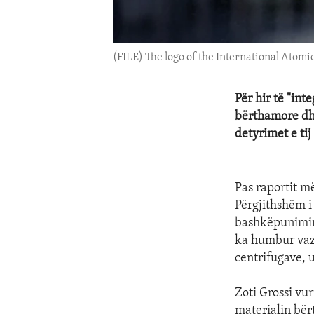
(FILE) The logo of the International Atomi
Për hir të "in
bërthamore dhe
detyrimet e tij 
Pas raportit m
Përgjithshëm i 
bashkëpunimin 
ka humbur vaz
centrifugave, u
Zoti Grossi vur
materialin bër