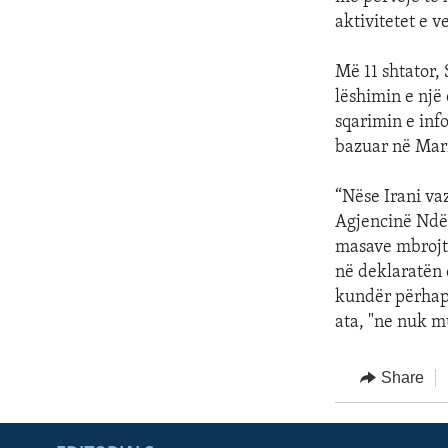
aktivitetet e v
Më 11 shtator,
lëshimin e një
sqarimin e inf
bazuar në Mar
“Nëse Irani va
Agjencinë Ndër
masave mbrojtë
në deklaratën 
kundër përhapj
ata, "ne nuk mu
Share