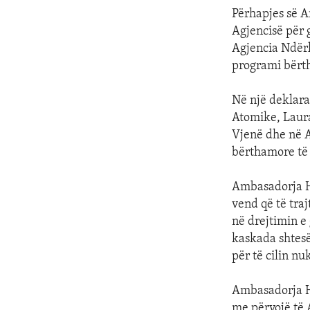
Përhapjes së 
Agjencisë për 
Agjencia Ndërk
programi bërth
Në një deklara
Atomike, Laur
Vjenë dhe në A
bërthamore të I
Ambasadorja Hol
vend që të tra
në drejtimin e 
kaskada shtesë
për të cilin n
Ambasadorja Ho
me përvojë të 