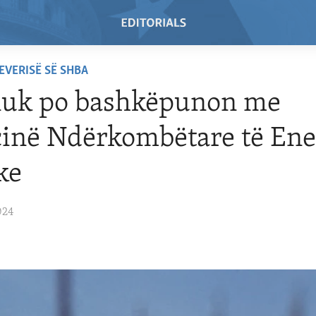
EVERISË SË SHBA
 nuk po bashkëpunon me
inë Ndërkombëtare të Ene
ke
024