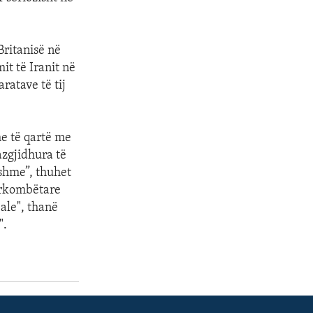
Britanisë në
t të Iranit në
ratave të tij
e të qartë me
azgjidhura të
shme”, thuhet
dërkombëtare
ale", thanë
".