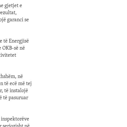
 gjetjet e
ezultat,
jë garanci se
 të Energjisë
e OKB-së në
ivitetet
ithshëm, në
n të ecë më tej
, të instalojë
ë të pasuruar
i inspektorëve
 seriozisht në