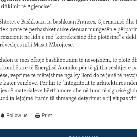
erifikimit të Agjencisë".
 Shtetet e Bashkuara iu bashkuan Francës, Gjermanisë dhe 
 deklarate të përbashkët duke dënuar mungesën e përparimi
ormacionit në lidhje me "korrektësinë dhe plotësinë" e dekla
rëveshjes mbi Masat Mbrojtëse.
zhdon të mos ofrojë bashkëpunim të nevojshëm, të plotë dh
kombëtare të Energjisë Atomike për të gjitha çështjet e p
se, veprime të mëtejshme nga ky Bord do të jenë të nevoj
e katër vendeve. Për hir të "integritetit të arkitekturës n
es së materialeve bërthamore dhe në fund të sigurisë glob
nd ta lejojmë Iranin të shmangë detyrimet e tij vit pas viti
Follow us
Print