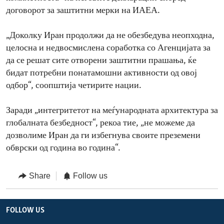
договорот за заштитни мерки на ИАЕА.
„Доколку Иран продолжи да не обезбедува неопходна,
целосна и недвосмислена соработка со Агенцијата за
да се решат сите отворени заштитни прашања, ќе
бидат потребни понатамошни активности од овој
одбор“, соопштија четирите нации.
Заради „интегритетот на меѓународната архитектура за
глобалната безбедност“, рекоа тие, „не можеме да
дозволиме Иран да ги избегнува своите преземени
обврски од година во година“.
Share
Follow us
FOLLOW US