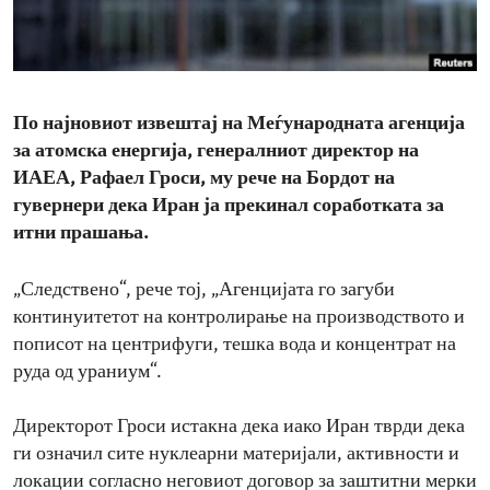
ENVIRONMENT AND HEALTH
IDEALS AND INSTITUTIONS
По најновиот извештај на Меѓународната агенција
за атомска енергија, генералниот директор на
ИАЕА, Рафаел Гроси, му рече на Бордот на
гувернери дека Иран ја прекинал соработката за
итни прашања.
„Следствено“, рече тој, „Агенцијата го загуби
континуитетот на контролирање на производството и
пописот на центрифуги, тешка вода и концентрат на
руда од ураниум“.
Директорот Гроси истакна дека иако Иран тврди дека
ги означил сите нуклеарни материјали, активности и
локации согласно неговиот договор за заштитни мерки