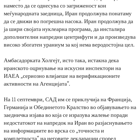
наместо да се однесува со загриженост кон
меѓународната заедница, Иран продолжува понатаму
да се движи во погрешна насока. Иран продолжува да
ја шири својата нуклеарна програма, да инсталира
дополнителни напредни центрифуги и да произведува
високо збогатен ураниум за кој нема веродостојна цел.
Амбасадорката Холгејт, исто така, истакна дека
иранското оцрнување на искусни инспектори на
ИАЕА „сериозно влијаеше на верификационите
активности на Агенцијата“.
На 11 септември, САД им се приклучија на Франција,
Германија и Обединетото Кралство во објавувањето на
заедничка изјава во која се изразува жалење поради
недостатокот на напредок на Иран во разјаснувањето
на информациите во врска со „точноста и
комплетноста“ на неговите декларации според