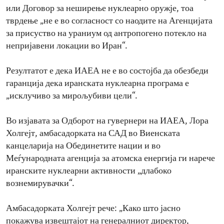
или Договор за неширење нуклеарно оружје, тоа
тврдење „не е во согласност со наодите на Агенцијата
за присуство на ураниум од антропогено потекло на
непријавени локации во Иран“.
Резултатот е дека ИАЕА не е во состојба да обезбеди
гаранција дека иранската нуклеарна програма е
„исклучиво за мирољубиви цели“.
Во изјавата за Одборот на гувернери на ИАЕА, Лора
Холгејт, амбасадорката на САД во Виенската
канцеларија на Обединетите нации и во
Меѓународната агенција за атомска енергија ги нарече
иранските нуклеарни активности „длабоко
вознемирувачки“.
Амбасадорката Холгејт рече: „Како што јасно
покажува извештајот на генералниот директор,