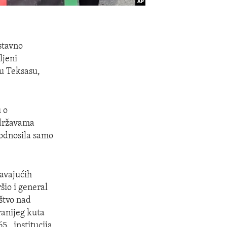
stavno
ljeni
u Teksasu,
 o
 državama
e odnosila samo
davajućih
šio i general
štvo nad
ranijeg kuta
., institucija