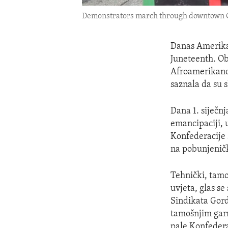
Demonstrators march through downtown Orl
Danas Amerikan
Juneteenth. Obi
Afroamerikanci
saznala da su 
Dana 1. siječn
emancipaciji, 
Konfederacije s
na pobunjeničk
Tehnički, tamoš
uvjeta, glas se
Sindikata Gord
tamošnjim garn
pale Konfedera