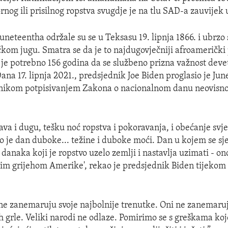
rnog ili prisilnog ropstva svugdje je na tlu SAD-a zauvijek
uneteentha održale su se u Teksasu 19. lipnja 1866. i ubrzo 
ičkom jugu. Smatra se da je to najdugovječniji afroamerički
lo je potrebno 156 godina da se službeno prizna važnost deve
ana 17. lipnja 2021., predsjednik Joe Biden proglasio je Ju
nikom potpisivanjem Zakona o nacionalnom danu neovisno
ava i dugu, tešku noć ropstva i pokoravanja, i obećanje svjet
vo je dan duboke... težine i duboke moći. Dan u kojem se 
danaka koji je ropstvo uzelo zemlji i nastavlja uzimati - o
nim grijehom Amerike', rekao je predsjednik Biden tijekom
 ne zanemaruju svoje najbolnije trenutke. Oni ne zanemaru
 ih grle. Veliki narodi ne odlaze. Pomirimo se s greškama ko