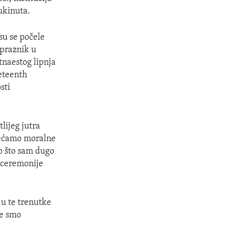
 ukinuta.
su se počele
 praznik u
tnaestog lipnja
neteenth
sti
lijeg jutra
sjećamo moralne
no što sam dugo
 ceremonije
ju te trenutke
je smo