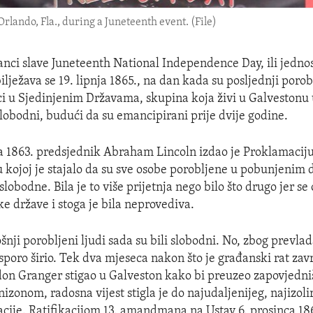
ando, Fla., during a Juneteenth event. (File)
ci slave Juneteenth National Independence Day, ili jedno
lježava se 19. lipnja 1865., na dan kada su posljednji porob
 u Sjedinjenim Državama, skupina koja živi u Galvestonu 
slobodni, budući da su emancipirani prije dvije godine.
ja 1863. predsjednik Abraham Lincoln izdao je Proklamaciju
u kojoj je stajalo da su sve osobe porobljene u pobunjenim
lobodne. Bila je to više prijetnja nego bilo što drugo jer s
e države i stoga je bila neprovediva.
nji porobljeni ljudi sada su bili slobodni. No, zbog prevla
 sporo širio. Tek dva mjeseca nakon što je građanski rat zavr
on Granger stigao u Galveston kako bi preuzeo zapovjedni
izonom, radosna vijest stigla je do najudaljenijeg, najizoli
cije. Ratifikacijom 13. amandmana na Ustav 6. prosinca 1865