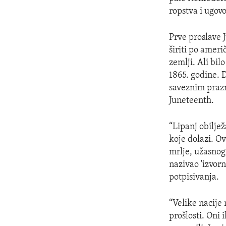
ropstva i ugovo
Prve proslave J
širiti po amer
zemlji. Ali bi
1865. godine. D
saveznim praz
Juneteenth.
“Lipanj obiljež
koje dolazi. O
mrlje, užasnog 
nazivao 'izvor
potpisivanja.
“Velike nacije
prošlosti. Oni