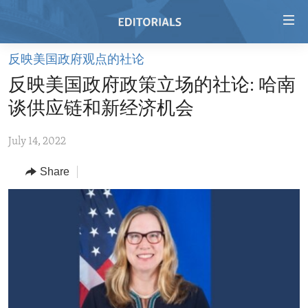
Accessibility
links
Skip
反映美国政府观点的社论
to
HOME
反映美国政府政策立场的社论: 哈南
main
VIDEO
content
谈供应链和新经济机会
RADIO
Skip
to
July 14, 2022
REGIONS
main
Share
TOPICS
AFRICA
Navigation
Skip
ARCHIVE
AMERICAS
HUMAN RIGHTS
to
ABOUT US
ASIA
SECURITY AND DEFENSE
Search
EUROPE
AID AND DEVELOPMENT
FOLLOW US
MIDDLE EAST
DEMOCRACY AND GOVERNANCE
ECONOMY AND TRADE