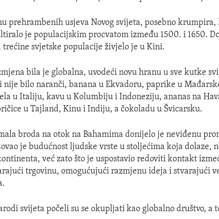
nu prehrambenih usjeva Novog svijeta, posebno krumpira, 
zultiralo je populacijskim procvatom između 1500. i 1650. 
d trećine svjetske populacije živjelo je u Kini.
jena bila je globalna, uvodeći novu hranu u sve kutke svij
di nije bilo naranči, banana u Ekvadoru, paprike u Mađars
ijela u Italiju, kavu u Kolumbiju i Indoneziju, ananas na Ha
pričice u Tajland, Kinu i Indiju, a čokoladu u Švicarsku.
i mala broda na otok na Bahamima donijelo je neviđenu pro
ikovao je budućnost ljudske vrste u stoljećima koja dolaze,
kontinenta, već zato što je uspostavio redoviti kontakt izm
arajući trgovinu, omogućujući razmjenu ideja i stvarajući ve
a.
rodi svijeta počeli su se okupljati kao globalno društvo, a t