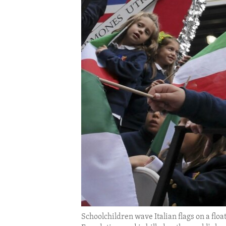
ENVIRONMENT AND HEALTH
IDEALS AND INSTITUTIONS
Schoolchildren wave Italian flags on a flo