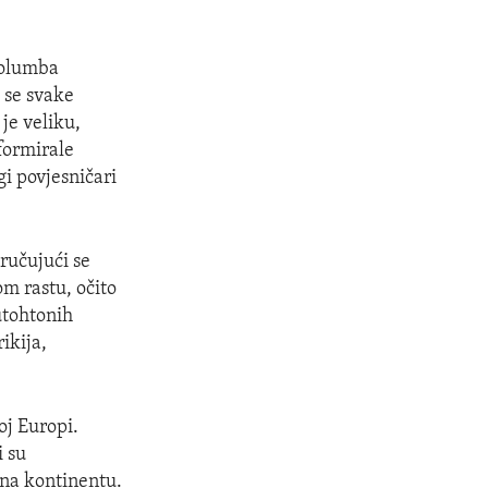
Kolumba
 se svake
je veliku,
sformirale
i povjesničari
tručujući se
m rastu, očito
utohtonih
ikija,
oj Europi.
i su
 na kontinentu.