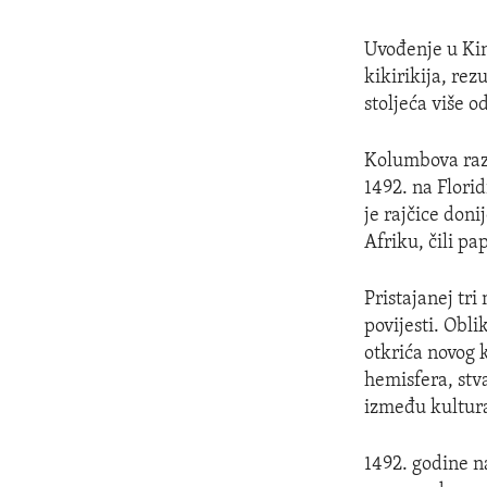
Uvođenje u Ki
kikirikija, re
stoljeća više o
Kolumbova razm
1492. na Flori
je rajčice don
Afriku, čili pa
Pristajanej tr
povijesti. Obl
otkrića novog 
hemisfera, stv
između kultur
1492. godine na