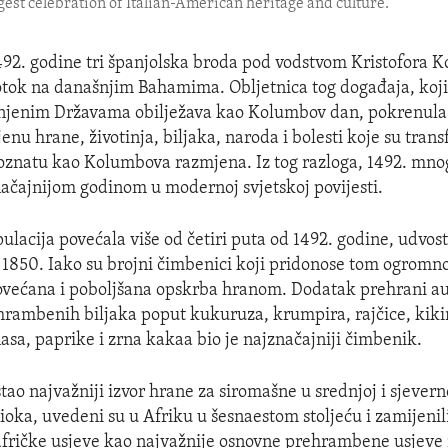
rgest celebration of Italian-American heritage and culture.
1492. godine tri španjolska broda pod vodstvom Kristofora 
 otok na današnjim Bahamima. Obljetnica tog događaja, koji
njenim Državama obilježava kao Kolumbov dan, pokrenula 
nu hrane, životinja, biljaka, naroda i bolesti koje su tran
poznatu kao Kolumbova razmjena. Iz tog razloga, 1492. mnog
ačajnijom godinom u modernoj svjetskoj povijesti.
ulacija povećala više od četiri puta od 1492. godine, udvos
 1850. Iako su brojni čimbenici koji pridonose tom ogromno
povećana i poboljšana opskrba hranom. Dodatak prehrani a
rambenih biljaka poput kukuruza, krumpira, rajčice, kikir
sa, paprike i zrna kakaa bio je najznačajniji čimbenik.
tao najvažniji izvor hrane za siromašne u srednjoj i sjevern
oka, uvedeni su u Afriku u šesnaestom stoljeću i zamijenil
afričke usjeve kao najvažnije osnovne prehrambene usjeve