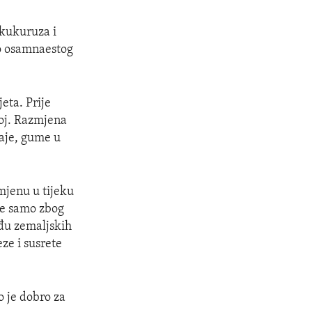
kukuruza i
Do osamnaestog
eta. Prije
koj. Razmjena
vaje, gume u
mjenu u tijeku
 ne samo zbog
eđu zemaljskih
ze i susrete
o je dobro za