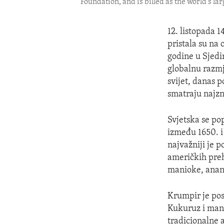
Foundation, and is billed as the world's la
12. listopada 
pristala su na
godine u Sjedi
globalnu razmje
svijet, danas 
smatraju najzn
Svjetska se pop
između 1650. i
najvažniji je 
američkih preh
manioke, anana
Krumpir je pos
Kukuruz i mani
tradicionalne 