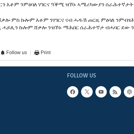
ርን እቶም ንምዕባለ ሃገርና ዓቕሚ ዝኾኑ ኣሜሪካውያን ሰራሕተኛታት
ሸቃሎ ምስ ኩሎም እቶም ንሃገርና ናብ ሓዱሽ ጠርዚ ምዕባለ ንምብፃ
 ሓይሊን ኩሎም ሸቃሎ ንዝኾኑ ማሕበር ሰራሕተኛታ ብሓባር ደው ን
Follow us
Print
FOLLOW US