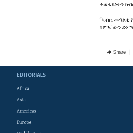
ተወፋይነትን ክብ
“ኣብዚ መዓልቲ 
ከምኡ’ውን ድምፂ
Share
EDITORIALS
Africa
Asia
Americas
Europe
FOLLOW US