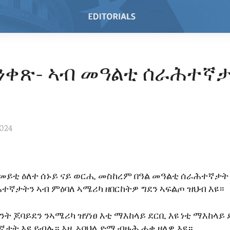
ዓንቀጽ- ኣብ መዓልቲ ሰራሕተኛ
2024
መይቲ ዕለተ ሰኑይ ናይ ወርሒ መስከረም በዓል መዓልቲ ሰራሕተኛታት
ተኛታትን ኣብ ምዕባለ ኣሜሪካ ዘበርከትዎ ግደን ኣፍልጦ ዝህብ እዩ።
ት ጆባይደን ንኣሜሪካ ዝሃነፀ እቲ ማእከላይ ደርቢ እዩ ነቲ ማእከላይ 
ታት እዩ ይብሉ። እዚ ኣባህላ ድማ ብዙሕ ሓቂ ዘለዎ እዩ።