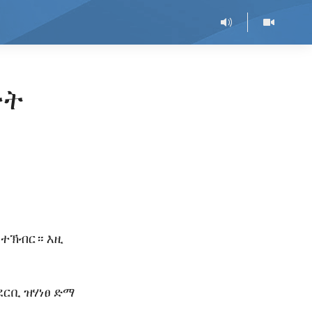
ታት
 ተኽብር። እዚ
ደርቢ ዝሃነፀ ድማ