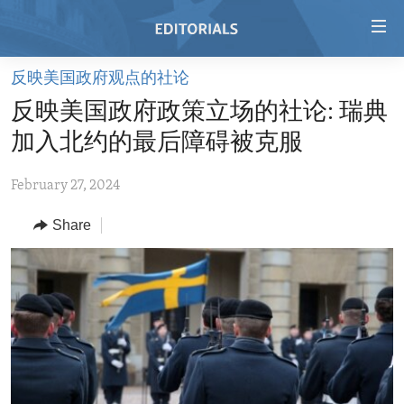
Accessibility
links
Skip
反映美国政府观点的社论
to
HOME
反映美国政府政策立场的社论: 瑞典
main
VIDEO
content
加入北约的最后障碍被克服
RADIO
Skip
to
February 27, 2024
REGIONS
main
Share
TOPICS
AFRICA
Navigation
Skip
ARCHIVE
AMERICAS
HUMAN RIGHTS
to
ABOUT US
ASIA
SECURITY AND DEFENSE
Search
EUROPE
AID AND DEVELOPMENT
FOLLOW US
MIDDLE EAST
DEMOCRACY AND GOVERNANCE
ECONOMY AND TRADE