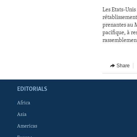
Les Etats-Unis 
rétablissement
prenantes au M
pacifique, à re
rassemblement p
Share
EDITORIALS
Africa
Asia
Americas