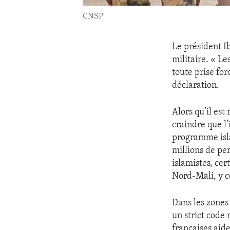
CNSP
Le président I
militaire. « 
toute prise for
déclaration.
Alors qu’il est
craindre que l’
programme isla
millions de per
islamistes, cer
Nord-Mali, y c
Dans les zones 
un strict code 
françaises aid