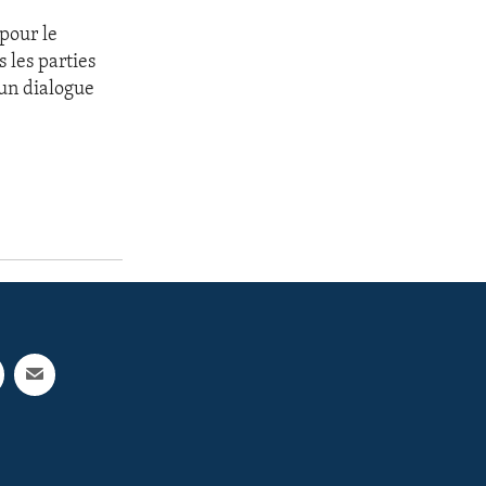
 pour le
 les parties
 un dialogue
u