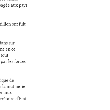
opagée aux pays
llion ont fuit
dans sur
nne en ce
 tout
par les forces
rique de
r la mutinerie
mentaux
crétaire d’Etat