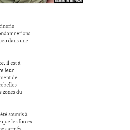
tinerie
condamnerions
mpeo dans une
, il est à
re leur
ement de
rebelles
es zones du
 été soumis à
 que les forces
upes armés