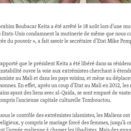
brahim Boubacar Keita a été arrêté le 18 août lors d’une mu
Les Etats-Unis condamnent la mutinerie de même que nous 
cée du pouvoir », a fait savoir le secrétaire d’Etat Mike Po
 rapporté que le président Keita a été libéré dans sa résidence
instabilité ouvre la voie aux extrémistes cherchant à étend
miste au Mali et dans les pays voisins, et mène au déplac
sonnes. En effet, après un coup d’Etat au Mali en 2012, les 
tains ayant des liens avec al-Qaida, se sont emparé de vast
ompris l’ancienne capitale culturelle Tombouctou.
sous le contrôle des extrémistes islamistes, les Maliens ont
religieux, y compris le mariage forcé des femmes, jusqu’à ce
ent l’armée malienne à chasser les jihadistes. Mais des gro