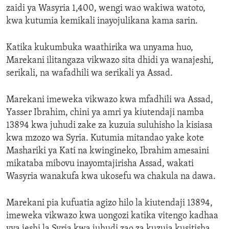
zaidi ya Wasyria 1,400, wengi wao wakiwa watoto,
ENVIRONMENT AND HEALTH
kwa kutumia kemikali inayojulikana kama sarin.
IDEALS AND INSTITUTIONS
Katika kukumbuka waathirika wa unyama huo,
Marekani ilitangaza vikwazo sita dhidi ya wanajeshi,
serikali, na wafadhili wa serikali ya Assad.
Marekani imeweka vikwazo kwa mfadhili wa Assad,
Yasser Ibrahim, chini ya amri ya kiutendaji namba
13894 kwa juhudi zake za kuzuia suluhisho la kisiasa
kwa mzozo wa Syria. Kutumia mitandao yake kote
Mashariki ya Kati na kwingineko, Ibrahim amesaini
mikataba mibovu inayomtajirisha Assad, wakati
Wasyria wanakufa kwa ukosefu wa chakula na dawa.
Marekani pia kufuatia agizo hilo la kiutendaji 13894,
imeweka vikwazo kwa uongozi katika vitengo kadhaa
vya jeshi la Syria kwa juhudi zao za kuzuia kusitisha