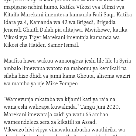
mapigano nchini humo. Katika Vikosi vya Ulinzi vya
Kitaifa Marekani imemteua kamanda Fadi Saqr. Katika
Idara ya 4, Kamanda wa 42 wa Brigedi, Brigedia
Jenerali Ghaith Dalah pia alitajwa. Mwishowe, katika
Vikosi vya Tiger Marekani imemtaja kamanda wa
Kikosi cha Haider, Samer Ismail.
Maafisa hawa wakuu wanaongoza jeshi lile lile la Syria
ambalo limewaua watoto na mabomu ya kemikali na
silaha hizo dhidi ya jamii kama Ghouta, alisema waziri
wa mambo ya nje Mike Pompeo.
"Wamevunja mkataba wa kijamii kati ya raia na
wanajeshi walioapa kuwalinda." Tangu Juni 2020,
Marekani imewataja zaidi ya watu 55 ambao
wameendeleza sera za kikatili za Assad.
Vikwazo hivi vipya vinawakumbusha waathirika wa