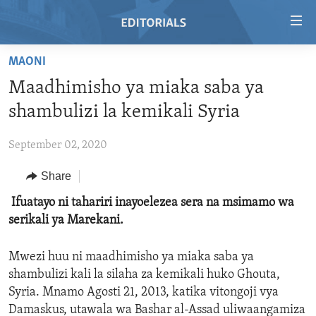
Accessibility
links
Skip
MAONI
to
HOME
Maadhimisho ya miaka saba ya
main
VIDEO
content
shambulizi la kemikali Syria
RADIO
Skip
to
September 02, 2020
REGIONS
main
Share
TOPICS
AFRICA
Navigation
Skip
ARCHIVE
Ifuatayo ni tahariri inayoelezea sera na msimamo wa
AMERICAS
HUMAN RIGHTS
to
serikali ya Marekani.
ABOUT US
ASIA
SECURITY AND DEFENSE
Search
EUROPE
AID AND DEVELOPMENT
Mwezi huu ni maadhimisho ya miaka saba ya
FOLLOW US
shambulizi kali la silaha za kemikali huko Ghouta,
MIDDLE EAST
DEMOCRACY AND GOVERNANCE
Syria. Mnamo Agosti 21, 2013, katika vitongoji vya
ECONOMY AND TRADE
Damaskus, utawala wa Bashar al-Assad uliwaangamiza