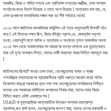
স্বরাষ্ট্র, বিচার ও শান্তি দপ্তর এবং প্রতিরক্ষা দপ্তরের মন্ত্রীরা, এসব অপরাধ
সংগঠনের জন্য নির্দেশ দিয়েছে ও তাতে অংশ নিয়েছে I অন্যভাবে বলা যায়, যে,
এসব দুঃখজনক মানবাধিকার লঙ্ঘন শুরু হয় শীর্ষ পর্য্যায়ে থেকেI
২০১৯ সালে জাতিসংঘ মানবাধিকার কাউন্সিল এই সত্য অনুসন্ধানী মিশনটি গঠন
করে I এই মিশনের লক্ষ্য ছিল, বিচার বহির্ভুত প্রাণদণ্ড, জোরপূর্বক অদৃশ্য
হওয়া, খেয়ালখুশি মতো আটক ও অত্যাচার ও অন্যান্য নৃশংস অমানবিক অথবা
২০১৪ সাল থেকে অবমাননাকর সব আচরণের তদন্ত চালানো এবং চূড়ান্তভাবে
যারা এই ঘৃণ্য অপরাধে লিপ্ত, তাদের দোষী সাব্যস্ত করার ভিত্তি প্রস্তূত করা
I
জাতিসংঘের রিপোর্টে পাওয়া এসব তথ্য, ভেনেজুয়েলায় অবাধ ও স্বচ্ছ
গণতান্ত্রিক হস্তান্তরণের প্রয়োজনীতার প্রতি গুরুত্ব আরোপ করেI অবৈধ
নিকোলাস মাদুরো সরকারের হাতে লক্ষ লক্ষ ভেনেজুয়েলার নাগরিকদের নিপীড়ন
বন্ধের এবং সরকারের মর্মান্তিক অপরাধের শিকার যারা, তাদের ন্যায় বিচার
নিশ্চিত করতে এটাই একমাত্র পথ I
USAID বা যুক্তরাষ্ট্রের আন্তজাতিক উন্নয়ন সংস্থার ভারপ্রাপ্ত
প্রশাসক,জন বার্সা বলেন, ভেনেজুয়েলার জনগণ যারা, তাদের দেশের রক্ষাকারী ও