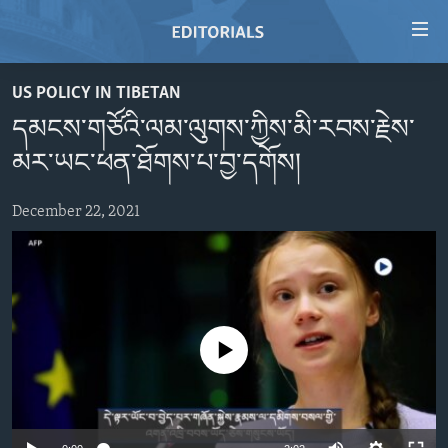
Accessibility
links
Skip
US POLICY IN TIBETAN
to
HOME
དམངས་གཙོའི་ལམ་ལུགས་ཀྱིས་མི་རབས་རྗེས་
main
VIDEO
content
མར་ཡང་ཕན་ཐོགས་པ་བྱ་དགོས།
RADIO
Skip
to
December 22, 2021
REGIONS
main
TOPICS
AFRICA
Navigation
Skip
ARCHIVE
AMERICAS
HUMAN RIGHTS
to
ABOUT US
ASIA
SECURITY AND DEFENSE
Search
No media source currently available
EUROPE
AID AND DEVELOPMENT
FOLLOW US
MIDDLE EAST
DEMOCRACY AND GOVERNANCE
ECONOMY AND TRADE