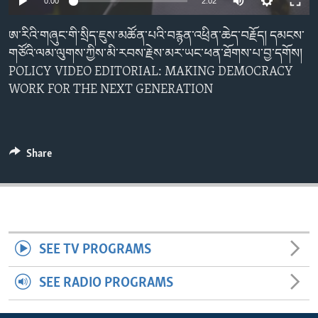
0:00
2:02
ENVIRONMENT AND HEALTH
ཨ་རིའི་གཞུང་གི་སྲིད་ཇུས་མཚོན་པའི་བརྙན་འཕྲིན་ཆེད་བརྗོད། དམངས་
IDEALS AND INSTITUTIONS
གཙོའི་ལམ་ལུགས་ཀྱིས་མི་རབས་རྗེས་མར་ཡང་ཕན་ཐོགས་པ་བྱ་དགོས།
POLICY VIDEO EDITORIAL: MAKING DEMOCRACY
WORK FOR THE NEXT GENERATION
Share
SEE TV PROGRAMS
SEE RADIO PROGRAMS