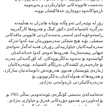
بەدەست قانوونەکانی جیاوازیکردن و پەیڕەوییە
ناڕەواکانەوە دووچاری جەفاکێشان بوونە.
زۆر لە نوێنەرانی ئەو وڵاتە نوێیانە هاندران بە هەڵمەتە
بەرگریە ئاشتییانەکەی دکتۆر کینگ و هەروەها کارگەرییە
ڕاستەوخۆیەکەی لەسەر پەسەندکردنی قانوونی مافەکانی
سیفیلی. بۆیە هیچ شتێکی سەرسووڕمان نییە کەوا ئەرکە
سەرەکییەکانیان جیاوازییەکی زۆریان هەیە لەگەڵ ئەوانەی
جیهانی پیشەسازیدا، هەروەها ئەوەی کەوا خەباتەکەیان
گواستەوە بۆ نەتەوە یەکگرتووەکان، کە کۆرگەیەکی مەزنە
بۆ چارەسەری کێشەکان بەڕێگای ئاشتییانە. نوێنەرەکانیان
ژمارەی پێویستیان هەبوو، هەربۆیەش دانوساندنیان سازکرد،
و هەروەها لە هەوڵەکەیان یەکگرتووبون بۆ
بەربەرەکانیکردنی ناڕەوایەتی نەژادی.
ئەنجامەکەی بەستنی کۆنگرەی نێونەتەوەیی ساڵی 1965 بو
بۆ لەناوبردنی هەموو جۆرەکانی فەرق و جیاوازی نەژادی .