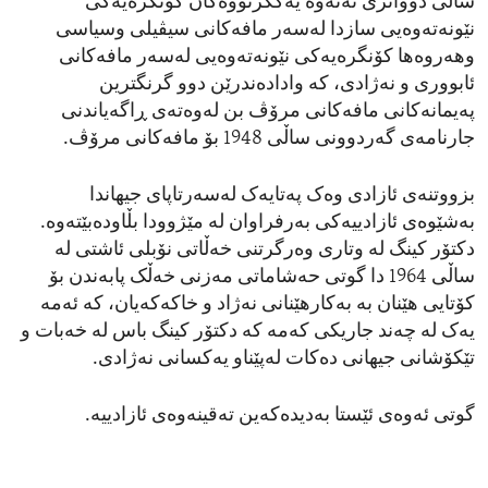
ساڵی دوواترێ نەتەوە یەکگرتووەکان کۆنگرەیەکی
نێونەتەوەیی سازدا لەسەر مافەکانی سیڤیلی وسیاسی
وهەروەها کۆنگرەیەکی نێونەتەوەیی لەسەر مافەکانی
ئابووری و نەژادی، کە وادادەندرێن دوو گرنگترین
پەیمانەکانی مافەکانی مرۆڤ بن لەوەتەی ڕاگەیاندنی
جارنامەی گەردوونی ساڵی 1948 بۆ مافەکانی مرۆڤ.
بزووتنەی ئازادی وەک پەتایەک لەسەرتاپای جیهاندا
بەشێوەی ئازادییەکی بەرفراوان لە مێژوودا بڵاودەبێتەوە.
دکتۆر کینگ لە وتاری وەرگرتنی خەڵاتی نۆبلی ئاشتی لە
ساڵی 1964 دا گوتی حەشاماتی مەزنی خەڵک پابەندن بۆ
کۆتایی هێنان بە بەکارهێنانی نەژاد و خاکەکەیان، کە ئەمە
یەک لە چەند جاریکی کەمە کە دکتۆر کینگ باس لە خەبات و
تێکۆشانی جیهانی دەکات لەپێناو یەکسانی نەژادی.
گوتی ئەوەی ئێستا بەدیدەکەین تەقینەوەی ئازادییە.