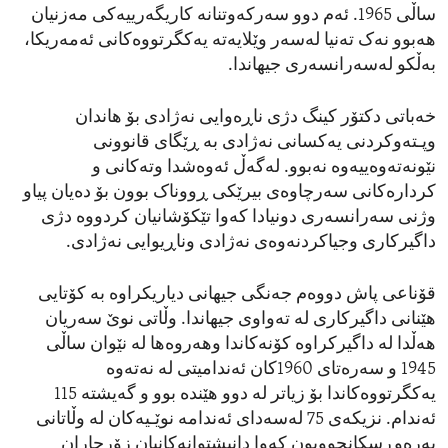
ساڵی 1965. ئەم دوو سەرکەوتنانە کاریگەرییەکی مەزنیان
هەبوو نەک تەنیا لەسەر وێلایەتە یەکگرتووەکانی ئەمەریکا،
بەڵکو لەسەرانسەری جیهاندا.
خەباتی دکتۆر کینگ دژی ناڕەوایی نەژادی بۆ هاندان
وپـتەوکردنی یەکسانی نەژادی بە ڕێگای قانوونی
نێونەتەوەییەوە نەبوو. لەگەڵ ئەوەشدا وتەکانی و
کردارەکانی سەرچاوەی بیرێکی ڕووناک بوون بۆ دەیان پیاو
وژنی سەرانسەری دونیادا کەوا تێکۆشانیان کردووە دژی
داگیرکاری وجیاکردنەوەی نەژادی وناڕيوایی نەژادی.
قۆناعی پاش دووەم جەنگی جیهانی دیاریکراوە بە کۆتایی
هێنانی داگیرکاری له تەواوی جیهاندا. وڵاتی نوێ سەریان
هەڵدا لە داگیرکراوە کۆنەکاندا وهەروەها لە نێوان ساڵی
1945 و سەرەتای 1960کان ئەندامیتی لە نەتەوە
یەکگرتووەکاندا بۆ زیاتر لە دوو هێندە بوو و گەیشتە 115
ئەندام. نزیکەی 75 لەسەدای ئەندامە نوێـیەکان لە وڵاتانی
بەرەوڕسکانچووبون کەوا دانیشتوانەکانیان زۆرجاران