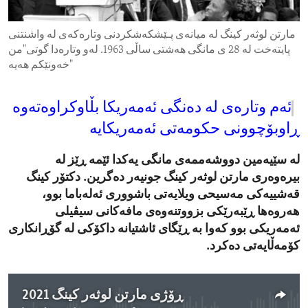
ENVIRONMENT AND HEALTH
مارتن لوثەر کینگ لە میانەی پـێشکەشکردنی وتارەکەی لە واشنتنی
IDEALS AND INSTITUTIONS
پایتەخت لە 28 ی مانگی هەشتی ساڵی 1963. لەو وتارەدا گوتی"من
خەونێکم هەیە"
ئەم وتارەی لە دەنگی ئەمەریکا بڵاوکراوەتەوە
ڕاوبۆچوونی حکومەتی ئەمەریکایە
لە سێیەمین دووشەممەی مانگی یەکدا ئێمە ڕێز لە
بیرەوەری مارتن لوثەر کینگ جونیەر دەگرین. دکتۆر کینگ
قەشيیەکی مەسیحی ویلایەتی باشووری ئەلەباما بوو،
هەروەها ڕێبەرێکی بزووتنەوەی مافەکانی سیڤیلی
ئەمەریکی بوو کەوا بە ڕێگای ئاشتیانە داکۆکی لە گۆڕانکاری
کۆمەڵایەتی دەکرد.
ڕۆژی مارتن لوثەر کینگ 2021