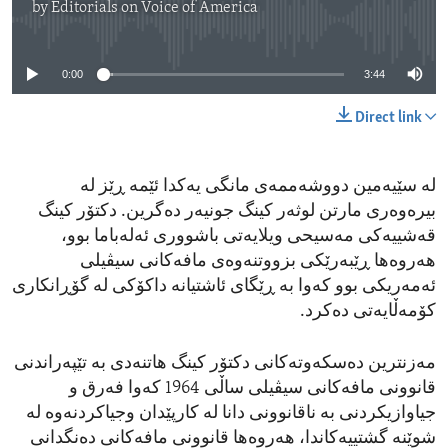
by
Editorials on Voice of America
No media source currently available
0:00
3:44
Direct link
لە سێیەمین دووشەممەی مانگی یەکدا ئێمە ڕێز لە
بیرەوەری مارتن لوثەر کینگ جونیەر دەگرین. دکتۆر کینگ
قەشيیەکی مەسیحی ویلایەتی باشووری ئەلەباما بوو،
هەروەها ڕێبەرێکی بزووتنەوەی مافەکانی سیڤیلی
ئەمەریکی بوو کەوا بە ڕێگای ئاشتیانە داکۆکی لە گۆڕانکاری
کۆمەڵایەتی دەکرد.
مەزنترین دەسکەوتەکانی دکتۆر کینگ هاتنەدی بە تێپەراندنی
قانوونی مافەکانی سیڤیلی ساڵی 1964 کەوا فەرق و
جیاوازیکردنی بە ناقانوونی دانا لە کارپێدان وجیاکردنەوە لە
شوێنە گشتییەکاندا، هەروەها قانوونی مافەکانی دەنگدانی