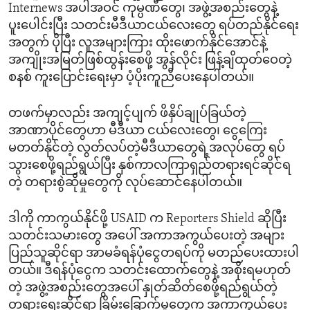
Internews အပါအဝင် ကုမ္ပဏီတွေ၊ အဖွဲ့အစည်းတွေနဲ့
ပူးပေါင်းပြီး သတင်းမီဒီယာငယ်လေးတွေ ရပ်တည်နိုင်ရေး
အတွက် ပိုပြီး လူအများကြား ထိုးဖောက်နိုင်အောင်နဲ့
အကျိုးအမြတ်ဖြစ်ထွန်းစေဖို့ အွန်လိုင်း ဖြန့်ချိထုတ်ဝေတဲ့
စနစ် ကူးပြောင်းရေးမှာ ပံ့ပိုးကူညီပေးနေပါတယ်။
တဖက်မှာလည်း အကျင့်ပျက် ဖိနှိပ်ချုပ်ခြယ်တဲ့
အာဏာပိုင်တွေဟာ မီဒီယာ ငယ်လေးတွေ၊ ငွေကြေး
မတတ်နိုင်တဲ့ လွတ်လပ်တဲ့မီဒီယာတွေရဲ့အလုပ်တွေ ရပ်
သွားစေဖို့ရည်ရွယ်ပြီး နှစ်ကာလကြာရှည်တရားရင်ဆိုင်ရ
တဲ့ တရားစွဲဆိုမှုတွေကို လုပ်ဆောင်နေပါတယ်။
ဒါကို ကာကွယ်နိုင်ဖို့ USAID က Reporters Shield ဆိုပြီး
သတင်းသမားတွေ အပေါ် အကာအကွယ်ပေးတဲ့ အများ
ပြည်သူဆိုင်ရာ အာမခံရန်ပုံငွေတရပ်ကို မတည်ပေးထားပါ
တယ်။ ဒီရန်ပုံငွေက သတင်းထောက်တွေနဲ့ အစိုးရမဟုတ်
တဲ့ အဖွဲ့အစည်းတွေအပေါ် နှုတ်ဆိတ်စေဖို့ရည်ရွယ်တဲ့
တရားရေးဆိုင်ရာ ခြိမ်းခြောက်မှုတွေက အကာကွယ်ပေး