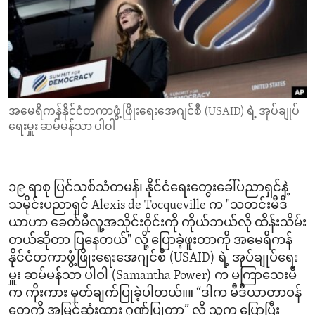
ENVIRONMENT AND HEALTH
IDEALS AND INSTITUTIONS
အမေရိကန်နိုင်ငံတကာဖွံ့ဖြိုးရေးအေဂျင်စီ (USAID) ရဲ့ အုပ်ချုပ်
ရေးမှူး ဆမ်မန်သာ ပါဝါ
၁၉ ရာစု ပြင်သစ်သံတမန်၊ နိုင်ငံရေးတွေးခေါ်ပညာရှင်နဲ့
သမိုင်းပညာရှင် Alexis de Tocqueville က "သတင်းမီဒီ
ယာဟာ ခေတ်မီလူ့အသိုင်းဝိုင်းကို ကိုယ်ဘယ်လို ထိန်းသိမ်း
တယ်ဆိုတာ ပြနေတယ်" လို့ ပြောခဲ့ဖူးတာကို အမေရိကန်
နိုင်ငံတကာဖွံ့ဖြိုးရေးအေဂျင်စီ (USAID) ရဲ့ အုပ်ချုပ်ရေး
မှူး ဆမ်မန်သာ ပါဝါ (Samantha Power) က မကြာသေးမီ
က ကိုးကား မှတ်ချက်ပြုခဲ့ပါတယ်။။ “ဒါက မီဒီယာတာဝန်
တွေကို အမြင့်ဆုံးထား ဂုဏ်ပြုတာ” လို့ သူက ပြောပြီး