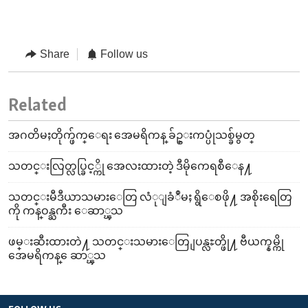
Share
Follow us
Related
အဂတိမႈတိုက္ဖ်က္ေရး အေမရိကန္ ခ်ဥ္းကပ္ပုံသစ္ခ်မွတ္
သတင္းလြတ္လပ္ခြင့္ကို အေလးထားတဲ့ ဒီမိုကေရစီေန႔
သတင္းမီဒီယာသမားေတြ လံုျခံဳမႈ ရွိေစဖို႔ အစိုးရေတြ
ကို ကန္ဝန္ႀကီး ေဆာ္ၾသ
ဖမ္းဆီးထားတဲ႔ သတင္းသမားေတြ ျပန္လႊတ္ဖို႔ ဗီယက္နမ္ကို
အေမရိကန္ ေဆာ္ၾသ