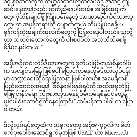
၁၇ နှစ်ဆက်တိုက် ကမ္ဘာ့သတင်းလွတ်လပ်ခွင့် အဆင့် ကျ
ဆင်းနေတာနဲ့လည်း ကိုက်ညီနေပါတယ်။ အဖြစ်အပျက်
တွေကိုထိန်းချုပ်ဖို့ ကြိုးပမ်းနေတဲ့ အာဏာဆုပ်ကိုင်ထားသူ
တွေဟာ အမှန်တရားကို ပျောက်ကွယ် တိမ်မြုပ်စေဖို့ မ
မှန်ကန်တဲ့အချက်အလက်တွေကို ဖြန့်ဝေနေပါတယ်။ သူတို့
ဟာ သတင်းထောက်တွေကို ပါးစပ်ပိတ် အသံတိတ်စေဖို့
ဖိနှိပ်နေပါတယ်။”
အမှီအခိုကင်းတဲ့မီဒီယာအတွက် ဒုတိယဖြစ်တည်စိန်ခေါ်မှု
က အလျင်အမြန် ဖြစ်ပေါ် ပြောင်းလဲနေတဲ့မီဒီယာလုပ်ငန်း
မှာ ဘဏ္ဍာရေးဆိုင်ရာပြဿနာ ဖြစ်ပါတယ်။ အမေရိကန်
ပြည်ထောင်စုအနေနဲ့ “ဒီစိန်ခေါ်မှုနှစ်ရပ်ကို အသိအမှတ်ပြု
ဖြေရှင်းနိုင်ရေး ကြိုးစားတဲ့အနေနဲ့ ဒီမိုကရေစီနိုင်ငံတွေနဲ့
ပူးပေါင်းဆောင်ရွက်နေကြောင်း” ဆမ်မန်သာ ပါဝါ က ပြော
ပါတယ်။
ဒီလိုလုပ်ရပ်တွေထဲက တခုကတော့ အစိုးရ-ပုဂ္ဂလိက မိတ်
ဖက်ပူးပေါင်းဆောင်ရွက်မှုအဖြစ် USAID ဟာ Microsoft၊