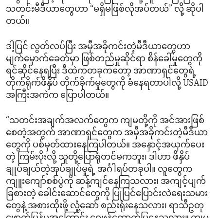
သတင်းမီဒီယာတွေဟာ “မရှိမဖြစ်လိုအပ်တယ်” လို့ ဆိုပါ
တယ်။
ဒါ့ပြင် လွတ်လပ်ပြီး အမှီအခိုကင်းတဲ့မီဒီယာတွေဟာ
မျက်မှောက်ခေတ်မှာ ဖြစ်တည်မှုဆိုင်ရာ စိန်ခေါ်မှုတွေကို
ရင်ဆိုင်နေရပြီး ဒီထဲကတခုကတော့ အာဏာရှင်တွေရဲ့
တိုက်ရိုက်ဖိနှိပ် တိုက်ခိုက်မှုတွေကို ခံနေရတာပါလို့ USAID
အကြီးအကဲက ပြောပါတယ်။
“သတင်းအချက်အလက်တွေက ကျမတို့ကို အင်အားဖြစ်
စေတဲ့အတွက် အာဏာရှင်တွေက အမှီအခိုကင်းတဲ့မီဒီယာ
တွေကို ပစ်မှတ်ထားနေကြပါတယ်။ အနှောင့်အယှက်ပေး
တဲ့ ကြမ်းပိုးလို့ သူတို့ပြောရုံတင်မကဘူး၊ ဒါဟာ ဖိနှိပ်
ချုပ်ချယ်တဲ့အုပ်ချုပ်မှုရဲ့ အင်္ဂါရပ်တခုပါ။ လူတွေက
ကျူးကျော်စစ်ပွဲကို ဆန့်ကျင်နေကြသလား၊ အကျင့်ပျက်
ခြစားတဲ့ ခေါင်းဆောင်တွေကို ပြုပြင်ပြောင်းလဲရေးသမား
တွေနဲ့ အစားထိုးဖို့ လှုံ့ဆော် စည်းရုံးနေသလား၊ ရာသီဥတု