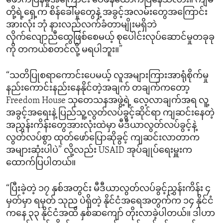
ဖောက်ပြန်မှုအကြောင်း ဝေဖန်ထောက်ပြနေသလား။ ကျမ
တို့ရဲ့ရှေ့က စိန်ခေါ်မှုတွေနဲ့ အခွင့်အလမ်းတွေအကြောင်း
အားလုံး ဘုံ နားလည်လက်ခံတာမျိုးမရှိဘဲ
လိုက်လျောညီထွေဖြစ်စေမယ့် စုပေါင်းလုပ်ဆောင်မှုတခုခု
ကို တကယ်စတင်လို့ မရပါဘူး။”
“သတိပြုစရာကောင်းပေမယ့် လူအများကြားအာရုံစိုက်မှု
နည်းကောင်းနည်းနေနိုင်တဲ့အချက် တချက်ကတော့
Freedom House သုတေသနအဖွဲ့ရဲ့ လေ့လာချက်အရ လူ့
အခွင့်အရေးနဲ့ ပြည်သူ့လွတ်လပ်ခွင့်ဆိုင်ရာ ကျဆင်းနေတဲ့
အညွှန်းကိန်းတွေအားလုံးထဲမှာ မီဒီယာလွတ်လပ်ခွင့်နဲ့
လွတ်လပ်စွာ ထုတ်ဖော်ပြောဆိုခွင့် ကျဆင်းလာတာက
အများဆုံးပါပဲ” လို့လည်း USAID အုပ်ချုပ်ရေးမှူးက
ထောက်ပြပါတယ်။
“ပြီးခဲ့တဲ့ ၁၇ နှစ်အတွင်း မီဒီယာလွတ်လပ်ခွင့်ညွှန်းကိန်း ၄
မှတ်မှာ ရမှတ် သုည ပဲရှိတဲ့ နိုင်ငံအရေအတွက်က ၁၄ နိုင်ငံ
ကနေ ၃၃ နိုင်ငံအထိ နှစ်ဆကျော် တိုးလာခဲ့ပါတယ်။ ဒါဟာ