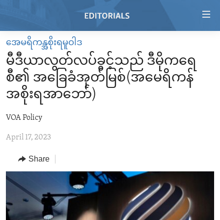
Accessibility
links
Skip
အေမရိကန္အစိုးရမူဝါဒ
to
HOME
မီဒီယာလွတ်လပ်ခွင့်သည် ဒီမိုကရေ
main
VIDEO
content
စီ၏ အခြေခံအုတ်မြစ်(အမေရိကန်
RADIO
Skip
အစိုးရအာဘော်)
to
REGIONS
main
VOA Policy
TOPICS
AFRICA
Navigation
Skip
April 17, 2023
ARCHIVE
AMERICAS
HUMAN RIGHTS
to
ABOUT US
Share
ASIA
SECURITY AND DEFENSE
Search
EUROPE
AID AND DEVELOPMENT
FOLLOW US
MIDDLE EAST
DEMOCRACY AND GOVERNANCE
ECONOMY AND TRADE