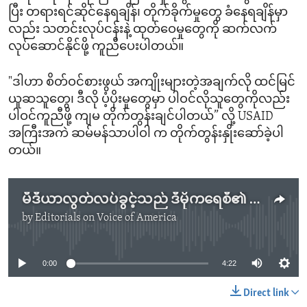
ပြီး တရားရင်ဆိုင်နေရချိန်၊ တိုက်ခိုက်မှုတွေ ခံနေရချိန်မှာ
လည်း သတင်းလုပ်ငန်းနဲ့ ထုတ်ဝေမှုတွေကို ဆက်လက်
လုပ်ဆောင်နိုင်ဖို့ ကူညီပေးပါတယ်။
"ဒါဟာ စိတ်ဝင်စားဖွယ် အကျိုးများတဲ့အချက်လို ထင်မြင်
ယူဆသူ‌တွေ၊ ဒီလို ပံ့ပိုးမှုတွေမှာ ပါဝင်လိုသူတွေကိုလည်း
ပါဝင်ကူညီဖို့ ကျမ တိုက်တွန်းချင်ပါတယ်” လို့ USAID
အကြီးအကဲ ဆမ်မန်သာပါဝါ က တိုက်တွန်းနှိုးဆော်ခဲ့ပါ
တယ်။
မီဒီယာလွတ်လပ်ခွင့်သည် ဒီမိုကရေစီ၏ အခြေခံအုတ်မြစ် (အမေရိကန်အစိုးရအာဘော်)
by
Editorials on Voice of America
No media source currently available
0:00
4:22
Direct link