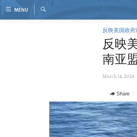
Accessibility
MENU
links
Search
Skip
HOME
反映美国政府
to
VIDEO
main
反映美
content
RADIO
Skip
南亚
REGIONS
to
main
TOPICS
AFRICA
March 14, 2024
Navigation
ARCHIVE
AMERICAS
HUMAN RIGHTS
Skip
to
ABOUT US
Share
ASIA
SECURITY AND DEFENSE
Search
EUROPE
AID AND DEVELOPMENT
MIDDLE EAST
DEMOCRACY AND GOVERNANCE
ECONOMY AND TRADE