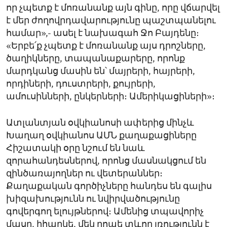
որ չպետք է մոռանանք այն գինը, որը վճարվել
է մեր ժողովրդավարությունը պաշտպանելու
համար»,- ասել է նախագահ Ջո Բայդենը։
«Երբե՛ք չպետք է մոռանանք այս դրոշները,
ծաղիկները, տապանաքարերը, որոնք
մարդկանց մասին են՝ մայրերի, հայրերի,
որդիների, դուստրերի, քույրերի,
ամուսինների, ընկերների։ Ամերիկացիների»։
Ատլանտյան օվկիանոսի ափերից մինչև
Խաղաղ օվկիանոս ԱՄՆ քաղաքացիները
Հիշատակի օրը նշում են նաև
զորահանդեսներով, որոնց մասնակցում են
զինծառայողներ ու վետերաններ։
Քաղաքական գործիչները հանդես են գալիս
խիզախությունն ու նվիրվածությունը
գովերգող ելույթներով։ Ամենից տպավորիչ
մասը, իհարկե, մեկ րոպե տևող լռությունն է