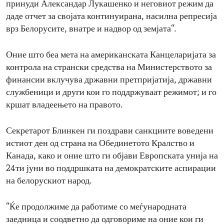
принуди Александар Лукашенко и неговиот режим да
даде отчет за својата континуирана, насилна репресија
врз Белорусите, внатре и надвор од земјата“.
Оние што беа мета на американската Канцеларијата за
контрола на странски средства на Министерството за
финансии вклучува државни претпријатија, државни
службеници и други кои го поддржуваат режимот; и го
кршат владеењето на правото.
Секретарот Блинкен ги поздрави санкциите воведени
истиот ден од страна на Обединетото Кралство и
Канада, како и оние што ги објави Европската унија на
24ти јуни во поддршката на демократските аспирации
на белорускиот народ.
“Ќе продолжиме да работиме со меѓународната
заедница и соодветно да одговориме на оние кои ги