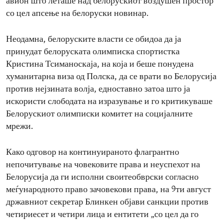
авион што леташе над белорускиот воздушен простор
со цел апсење на белоруски новинар.
Неодамна, белоруските власти се обидоа да ја
принудат белоруската олимписка спортистка
Кристина Тсиманоскаја, на која и беше понудена
хуманитарна виза од Полска, да се врати во Белорусија
против нејзината волја, едноставно затоа што ја
искористи слободата на изразување и го критикуваше
Белорускиот олимписки комитет на социјалните
мрежи.
Како одговор на континуираното флагрантно
непочитување на човековите права и неуспехот на
Белорусија да ги исполни своитеобврски согласно
меѓународното право зачовекови права, на 9ти август
државниот секретар Блинкен објави санкции против
четириесет и четири лица и ентитети „со цел да го