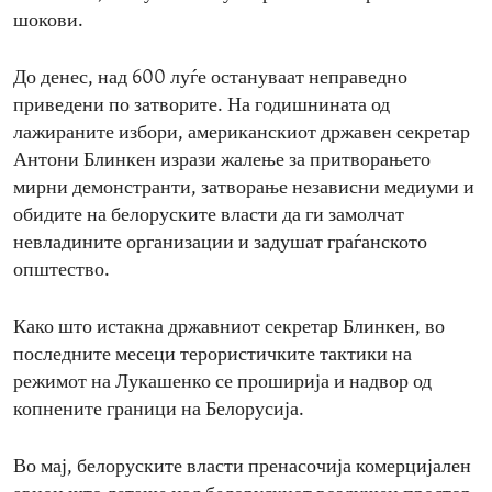
шокови.
До денес, над 600 луѓе остануваат неправедно
приведени по затворите. На годишнината од
лажираните избори, американскиот државен секретар
Антони Блинкен изрази жалење за притворањето
мирни демонстранти, затворање независни медиуми и
обидите на белоруските власти да ги замолчат
невладините организации и задушат граѓанското
општество.
Како што истакна државниот секретар Блинкен, во
последните месеци терористичките тактики на
режимот на Лукашенко се проширија и надвор од
копнените граници на Белорусија.
Во мај, белоруските власти пренасочија комерцијален