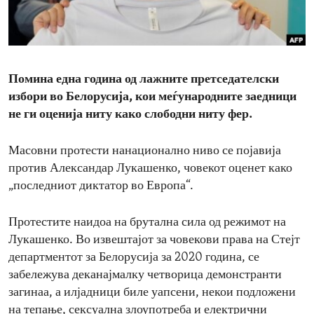
ENVIRONMENT AND HEALTH
IDEALS AND INSTITUTIONS
Помина една година од лажните претседателски
избори во Белорусија, кои меѓународните заедници
не ги оценија ниту како слободни ниту фер.
Масовни протести нанационално ниво се појавија
против Александар Лукашенко, човекот оценет како
„последниот диктатор во Европа“.
Протестите наидоа на брутална сила од режимот на
Лукашенко. Во извештајот за човекови права на Стејт
департментот за Белорусија за 2020 година, се
забележува деканајмалку четворица демонстранти
загинаа, а илјадници биле уапсени, некои подложени
на тепање, сексуална злоупотреба и електрични