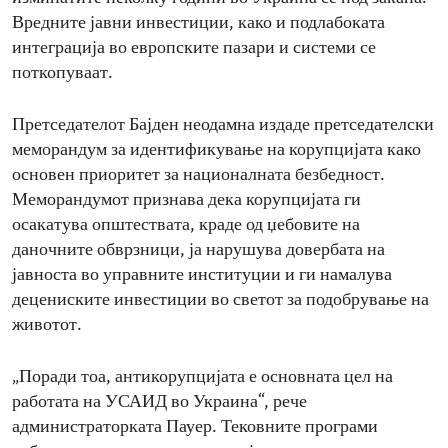
Вредните јавни инвестиции, како и подлабоката
интеграција во европските пазари и системи се
поткопуваат.
Претседателот Бајден неодамна издаде претседателски
меморандум за идентификување на корупцијата како
основен приоритет за националната безбедност.
Меморандумот признава дека корупцијата ги
осакатува општествата, краде од џебовите на
даночните обврзници, ја нарушува довербата на
јавноста во управните институции и ги намалува
децениските инвестиции во светот за подобрување на
животот.
„Поради тоа, антикорупцијата е основната цел на
работата на УСАИД во Украина“, рече
администраторката Пауер. Тековните програми