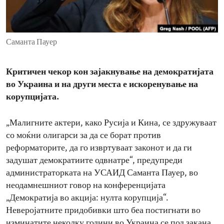
ENVIRONMENT AND HEALTH
IDEALS AND INSTITUTIONS
Саманта Пауер
Критичен чекор кон зајакнување на демократијата
во Украина и на други места е искоренување на
корупцијата.
„Малигните актери, како Русија и Кина, се здружуваат
со моќни олигарси за да се борат против
реформаторите, да го извртуваат законот и да ги
задушат демократиите одвнатре“, предупреди
администраторката на УСАИД Саманта Пауер, во
неодамнешниот говор на конференцијата
„Демократија во акција: нулта корупција“.
Неверојатните придобивки што беа постигнати во
изминатите неколку години во Украина се под закана.