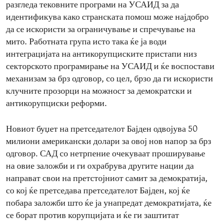
разгледа тековните програми на УСАИД за да
идентификува како странската помош може најдобро
да се искористи за ограничување и спречување на
мито. Работната група исто така ќе ја води
интеграцијата на антикорупциските пристапи низ
секторското програмирање на УСАИД и ќе воспостави
механизам за брз одговор, со цел, брзо да ги искористи
клучните прозорци на можност за демократски и
антикорупциски реформи.
Новиот буџет на претседателот Бајден одвојува 50
милиони американски долари за овој нов напор за брз
одговор. САД со нетрпение очекуваат проширување
на овие заложби и ги охрабрува другите нации да
направат свои на претстојниот самит за демократија,
со кој ќе претседава претседателот Бајден, кој ќе
побара заложби што ќе ја унапредат демократијата, ќе
се борат против корупцијата и ќе ги заштитат