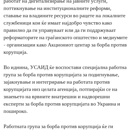
работат на дигитализирање на јавните услуги,
поттикнување на институционалните реформи,
ставање на владините ресурси во рацете на локалните
службеници кои ќе имаат најдобро чувство како
правилно да ги управуваат или да ги поддржуваат
реформаторите на граѓанското општество и медиумите
- организации како Акциониот центар за борба против
корупција.
Во иднина, УСАИД ќе воспостави специјална работна
група за борба против корупцијата за подигнување,
зајакнување и интегрирање на работата против
корупцијата низ целата агенција, потпирајќи се на
знаењето на врвните внатрешни и надворешни
експерти за борба против корупцијата во Украина и
пошироко.
Работната група за борба против корупција ќе ги